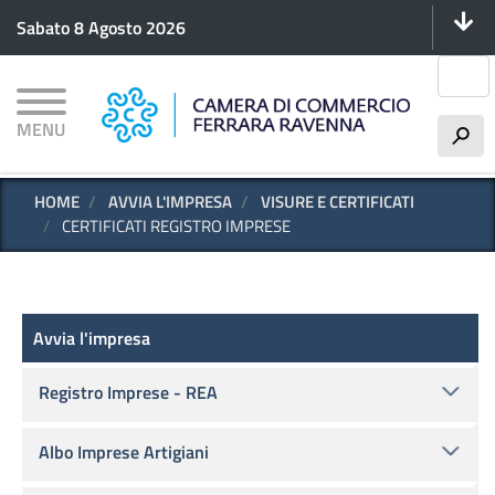
Menu 
Salta
Sabato 8 Agosto 2026
al
contenuto
Cerca
principale
MENU
h
HOME
AVVIA L'IMPRESA
VISURE E CERTIFICATI
CERTIFICATI REGISTRO IMPRESE
Avvia l'impresa
Avvia l'impresa
Registro Imprese - REA
Albo Imprese Artigiani