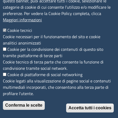
questo banner, puoi accettare tutti i cookie, selezionare le
Concorsi e selezioni
categorie di cookie di cui consente l’utilizzo e/o modificare le
Procedimenti
preferenze. Per vedere la Cookie Policy completa, clicca
Provvedimenti
Maggiori informazioni
Seguici su
Cookie tecnici
Cookie necessari per il funzionamento del sito e cookie
analitici anonimizzati
Cookie per la condivisione dei contenuti di questo sito
Sito web
tramite piattaforme di terze parti
Cookie tecnico di terza parte che consente la funzione di
Accesso riservato
condivisione tramite social network.
Mappa del sito
Cookie di piattaforme di social networking
Cookie legati alla visualizzazione di pagine social e contenuti
Menù privacy
Cookie
Note legali
Privacy
multimediali incorporati, che consentono alla terza parte di
Dichiarazione di Accessibilità
profilare l'utente.
Conferma le scelte
© 2026 Camere di Commercio di Ferrara Ravenna
Accetta tutti i cookies