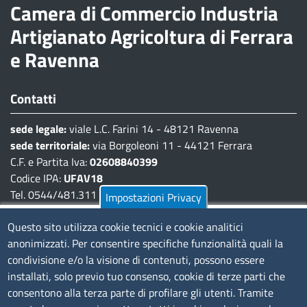
Camera di Commercio Industria
Artigianato Agricoltura di Ferrara
e Ravenna
Contatti
sede legale:
viale L.C. Farini 14 - 48121 Ravenna
sede territoriale:
via Borgoleoni 11 - 44121 Ferrara
C.F. e Partita Iva:
02608840399
Codice IPA:
UFAV18
Tel. 0544/481.311 - 0532/783.711
Impostazioni Privacy
Pec:
cciaa@pec.fera.camcom.it
Questo sito utilizza cookie tecnici e cookie analitici
anonimizzati. Per consentire specifiche funzionalità quali la
Amministrazione Trasparente
condivisione e/o la visione di contenuti, possono essere
installati, solo previo tuo consenso, cookie di terze parti che
Bandi di gara
consentono alla terza parte di profilare gli utenti. Tramite
Bilanci