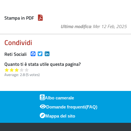
Stampa in PDF
Ultima modifica
Mer 12 Feb, 2025
Condividi
Facebook
Twitter
LinkedIn
Reti Sociali
Quanto ti è stata utile questa pagina?
Average:
2.8
(
5
votes)
Albo camerale
Domande frequenti(FAQ)
Piè di pagina
Mappa del sito