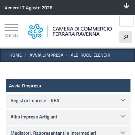
Menu 
Salta
Venerdì 7 Agosto 2026
al
contenuto
Cerca
principale
MENU
h
HOME
AVVIA L'IMPRESA
ALBI RUOLI ELENCHI
Avvia l'impresa
Avvia l'impresa
Registro Imprese - REA
Albo Imprese Artigiani
Mediatori, Rappresentanti e intermediari