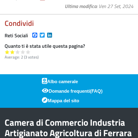
Ultima modifica
Ven 27 Set, 2024
Condividi
Facebook
Twitter
LinkedIn
Reti Sociali
Quanto ti è stata utile questa pagina?
Average:
2
(
3
votes)
Albo camerale
Domande frequenti(FAQ)
Piè di pagina
Mappa del sito
Camera di Commercio Industria
Artigianato Agricoltura di Ferrara