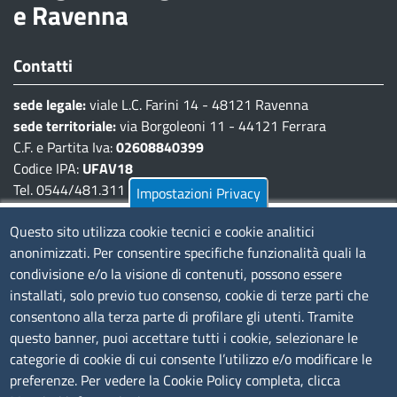
e Ravenna
Contatti
sede legale:
viale L.C. Farini 14 - 48121 Ravenna
sede territoriale:
via Borgoleoni 11 - 44121 Ferrara
C.F. e Partita Iva:
02608840399
Codice IPA:
UFAV18
Tel. 0544/481.311 - 0532/783.711
Impostazioni Privacy
Pec:
cciaa@pec.fera.camcom.it
Questo sito utilizza cookie tecnici e cookie analitici
anonimizzati. Per consentire specifiche funzionalità quali la
Amministrazione Trasparente
condivisione e/o la visione di contenuti, possono essere
installati, solo previo tuo consenso, cookie di terze parti che
Bandi di gara
consentono alla terza parte di profilare gli utenti. Tramite
Bilanci
questo banner, puoi accettare tutti i cookie, selezionare le
Concorsi e selezioni
categorie di cookie di cui consente l’utilizzo e/o modificare le
Procedimenti
preferenze. Per vedere la Cookie Policy completa, clicca
Provvedimenti