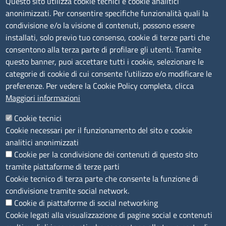
Questo sito utilizza cookie tecnici e cookie analitici
anonimizzati. Per consentire specifiche funzionalità quali la
Amministrazione Trasparente
condivisione e/o la visione di contenuti, possono essere
installati, solo previo tuo consenso, cookie di terze parti che
Bandi di gara
consentono alla terza parte di profilare gli utenti. Tramite
Bilanci
questo banner, puoi accettare tutti i cookie, selezionare le
Concorsi e selezioni
categorie di cookie di cui consente l’utilizzo e/o modificare le
Procedimenti
preferenze. Per vedere la Cookie Policy completa, clicca
Provvedimenti
Maggiori informazioni
Seguici su
Cookie tecnici
Cookie necessari per il funzionamento del sito e cookie
analitici anonimizzati
Cookie per la condivisione dei contenuti di questo sito
Sito web
tramite piattaforme di terze parti
Cookie tecnico di terza parte che consente la funzione di
Accesso riservato
condivisione tramite social network.
Mappa del sito
Cookie di piattaforme di social networking
Cookie legati alla visualizzazione di pagine social e contenuti
Menù privacy
Cookie
Note legali
Privacy