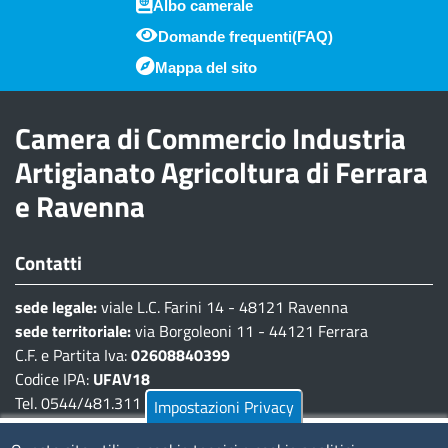
Albo camerale
Domande frequenti(FAQ)
Piè di pagina
Mappa del sito
Camera di Commercio Industria
Artigianato Agricoltura di Ferrara
e Ravenna
Contatti
sede legale:
viale L.C. Farini 14 - 48121 Ravenna
sede territoriale:
via Borgoleoni 11 - 44121 Ferrara
C.F. e Partita Iva:
02608840399
Codice IPA:
UFAV18
Tel. 0544/481.311 - 0532/783.711
Impostazioni Privacy
Pec:
cciaa@pec.fera.camcom.it