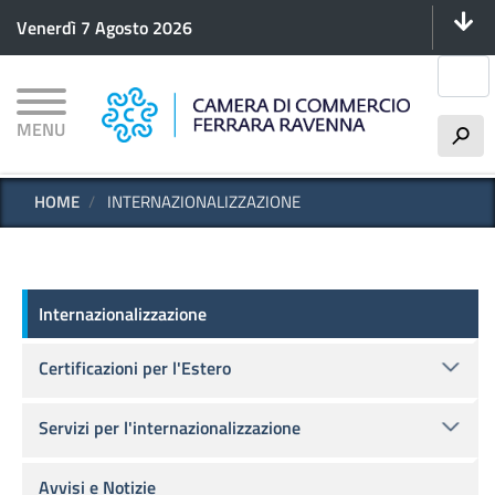
Menu 
Salta
Venerdì 7 Agosto 2026
al
contenuto
Cerca
principale
MENU
h
HOME
INTERNAZIONALIZZAZIONE
Estero
Internazionalizzazione
Certificazioni per l'Estero
Servizi per l'internazionalizzazione
Avvisi e Notizie