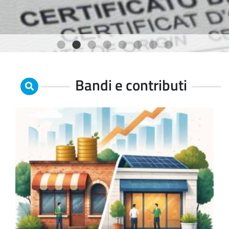
1
2
3
4
5
6
7
8
Bandi e contributi