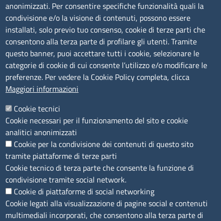
anonimizzati. Per consentire specifiche funzionalità quali la
Amministrazione Trasparente
condivisione e/o la visione di contenuti, possono essere
installati, solo previo tuo consenso, cookie di terze parti che
Bandi di gara
consentono alla terza parte di profilare gli utenti. Tramite
Bilanci
questo banner, puoi accettare tutti i cookie, selezionare le
Concorsi e selezioni
categorie di cookie di cui consente l’utilizzo e/o modificare le
Procedimenti
preferenze. Per vedere la Cookie Policy completa, clicca
Provvedimenti
Maggiori informazioni
Seguici su
Cookie tecnici
Cookie necessari per il funzionamento del sito e cookie
analitici anonimizzati
Cookie per la condivisione dei contenuti di questo sito
Sito web
tramite piattaforme di terze parti
Cookie tecnico di terza parte che consente la funzione di
Accesso riservato
condivisione tramite social network.
Mappa del sito
Cookie di piattaforme di social networking
Cookie legati alla visualizzazione di pagine social e contenuti
Menù privacy
Cookie
Note legali
Privacy
multimediali incorporati, che consentono alla terza parte di