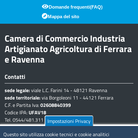
Domande frequenti(FAQ)
Piè di pagina
Mappa del sito
Camera di Commercio Industria
Artigianato Agricoltura di Ferrara
e Ravenna
Contatti
sede legale:
viale L.C. Farini 14 - 48121 Ravenna
sede territoriale:
via Borgoleoni 11 - 44121 Ferrara
C.F. e Partita Iva:
02608840399
Codice IPA:
UFAV18
Tel. 0544/481.311 - 0532/783.711
Impostazioni Privacy
Pec:
cciaa@pec.fera.camcom.it
Questo sito utilizza cookie tecnici e cookie analitici