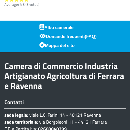
Average:
4.3
(
3
votes)
Albo camerale
Domande frequenti(FAQ)
Piè di pagina
Mappa del sito
Camera di Commercio Industria
Artigianato Agricoltura di Ferrara
e Ravenna
Contatti
sede legale:
viale L.C. Farini 14 - 48121 Ravenna
sede territoriale:
via Borgoleoni 11 - 44121 Ferrara
C.F. e Partita Iva:
02608840399