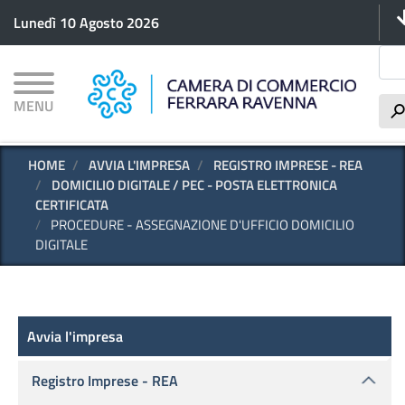
Me
Salta
Lunedì 10 Agosto 2026
al
contenuto
Cer
principale
MENU
HOME
AVVIA L'IMPRESA
REGISTRO IMPRESE - REA
DOMICILIO DIGITALE / PEC - POSTA ELETTRONICA
CERTIFICATA
PROCEDURE - ASSEGNAZIONE D'UFFICIO DOMICILIO
DIGITALE
Avvia l'impresa
Avvia l'impresa
Registro Imprese - REA