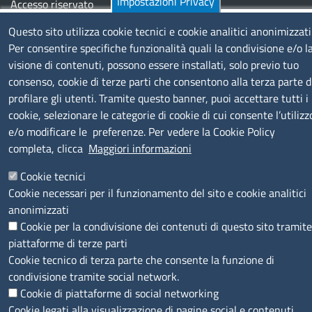
Impostazioni Privacy
Accesso riservato
Mappa del sito
Questo sito utilizza cookie tecnici e cookie analitici anonimizzati
Per consentire specifiche funzionalità quali la condivisione e/o l
Menù privacy
Cookie
Note legali
Privacy
visione di contenuti, possono essere installati, solo previo tuo
Dichiarazione di Accessibilità
consenso, cookie di terze parti che consentono alla terza parte d
profilare gli utenti. Tramite questo banner, puoi accettare tutti i
cookie, selezionare le categorie di cookie di cui consente l’utilizz
© 2026 Camere di Commercio di Ferrara Ravenna
e/o modificare le preferenze. Per vedere la Cookie Policy
completa, clicca
Maggiori informazioni
Cookie tecnici
Cookie necessari per il funzionamento del sito e cookie analitici
anonimizzati
Cookie per la condivisione dei contenuti di questo sito tramite
piattaforme di terze parti
Cookie tecnico di terza parte che consente la funzione di
condivisione tramite social network.
Cookie di piattaforme di social networking
Cookie legati alla visualizzazione di pagine social e contenuti