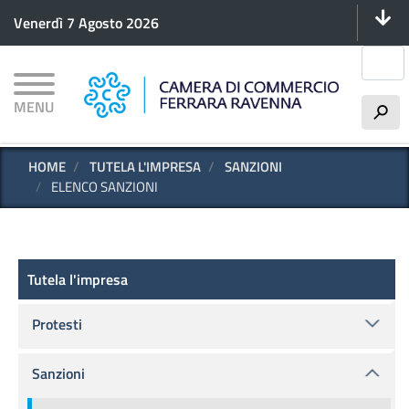
Menu 
Salta
Venerdì 7 Agosto 2026
al
contenuto
Cerca
principale
MENU
h
HOME
TUTELA L'IMPRESA
SANZIONI
ELENCO SANZIONI
Tutela l'impresa
Tutela l'impresa
Protesti
Sanzioni