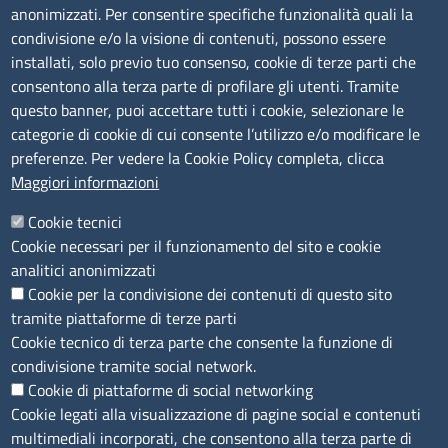
anonimizzati. Per consentire specifiche funzionalità quali la
Amministrazione Trasparente
condivisione e/o la visione di contenuti, possono essere
installati, solo previo tuo consenso, cookie di terze parti che
Bandi di gara
consentono alla terza parte di profilare gli utenti. Tramite
Bilanci
questo banner, puoi accettare tutti i cookie, selezionare le
Concorsi e selezioni
categorie di cookie di cui consente l’utilizzo e/o modificare le
Procedimenti
preferenze. Per vedere la Cookie Policy completa, clicca
Provvedimenti
Maggiori informazioni
Seguici su
Cookie tecnici
Cookie necessari per il funzionamento del sito e cookie
analitici anonimizzati
Cookie per la condivisione dei contenuti di questo sito
Sito web
tramite piattaforme di terze parti
Cookie tecnico di terza parte che consente la funzione di
Accesso riservato
condivisione tramite social network.
Mappa del sito
Cookie di piattaforme di social networking
Cookie legati alla visualizzazione di pagine social e contenuti
Menù privacy
Cookie
Note legali
Privacy
multimediali incorporati, che consentono alla terza parte di