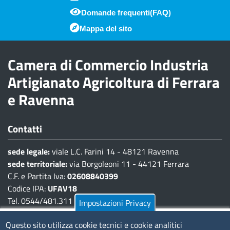
Domande frequenti(FAQ)
Piè di pagina
Mappa del sito
Camera di Commercio Industria
Artigianato Agricoltura di Ferrara
e Ravenna
Contatti
sede legale:
viale L.C. Farini 14 - 48121 Ravenna
sede territoriale:
via Borgoleoni 11 - 44121 Ferrara
C.F. e Partita Iva:
02608840399
Codice IPA:
UFAV18
Tel. 0544/481.311 - 0532/783.711
Impostazioni Privacy
Pec:
cciaa@pec.fera.camcom.it
Questo sito utilizza cookie tecnici e cookie analitici