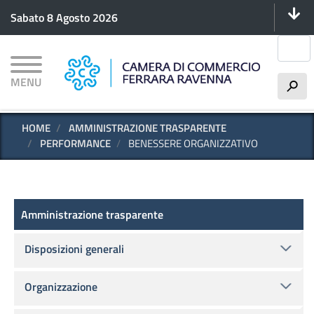
Menu 
Salta
Sabato 8 Agosto 2026
al
contenuto
Cerca
principale
MENU
h
HOME
AMMINISTRAZIONE TRASPARENTE
PERFORMANCE
BENESSERE ORGANIZZATIVO
Amministrazione trasparente
Amministrazione trasparente
Disposizioni generali
Organizzazione