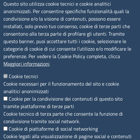
Questo sito utilizza cookie tecnici e cookie analitici
anonimizzati. Per consentire specifiche funzionalità quali la
Amministrazione Trasparente
condivisione e/o la visione di contenuti, possono essere
installati, solo previo tuo consenso, cookie di terze parti che
Bandi di gara
consentono alla terza parte di profilare gli utenti. Tramite
Bilanci
questo banner, puoi accettare tutti i cookie, selezionare le
Concorsi e selezioni
categorie di cookie di cui consente l’utilizzo e/o modificare le
Procedimenti
preferenze. Per vedere la Cookie Policy completa, clicca
Provvedimenti
Maggiori informazioni
Seguici su
Cookie tecnici
Cookie necessari per il funzionamento del sito e cookie
analitici anonimizzati
Cookie per la condivisione dei contenuti di questo sito
Sito web
tramite piattaforme di terze parti
Cookie tecnico di terza parte che consente la funzione di
Accesso riservato
condivisione tramite social network.
Mappa del sito
Cookie di piattaforme di social networking
Cookie legati alla visualizzazione di pagine social e contenuti