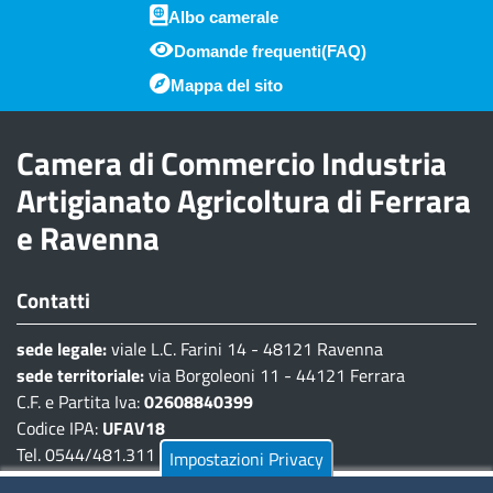
Albo camerale
Domande frequenti(FAQ)
Piè di pagina
Mappa del sito
Camera di Commercio Industria
Artigianato Agricoltura di Ferrara
e Ravenna
Contatti
sede legale:
viale L.C. Farini 14 - 48121 Ravenna
sede territoriale:
via Borgoleoni 11 - 44121 Ferrara
C.F. e Partita Iva:
02608840399
Codice IPA:
UFAV18
Tel. 0544/481.311 - 0532/783.711
Impostazioni Privacy
Pec:
cciaa@pec.fera.camcom.it