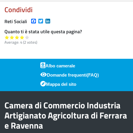
Condividi
Facebook
Twitter
LinkedIn
Reti Sociali
Quanto ti è stata utile questa pagina?
Average:
4
(
2
votes)
Albo camerale
Domande frequenti(FAQ)
Piè di pagina
Mappa del sito
Camera di Commercio Industria
Artigianato Agricoltura di Ferrara
e Ravenna