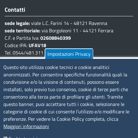
Contatti
sede legale:
viale L.C. Farini 14 - 48121 Ravenna
sede territoriale:
via Borgoleoni 11 - 44121 Ferrara
C.F. e Partita Iva:
02608840399
Codice IPA:
UFAV18
Tel. 0544/481.311 - 0532/783.711
Impostazioni Privacy
Pec:
cciaa@pec.fera.camcom.it
Questo sito utilizza cookie tecnici e cookie analitici
anonimizzati. Per consentire specifiche funzionalità quali la
Amministrazione Trasparente
condivisione e/o la visione di contenuti, possono essere
installati, solo previo tuo consenso, cookie di terze parti che
Bandi di gara
consentono alla terza parte di profilare gli utenti. Tramite
Bilanci
questo banner, puoi accettare tutti i cookie, selezionare le
Concorsi e selezioni
categorie di cookie di cui consente l’utilizzo e/o modificare le
Procedimenti
preferenze. Per vedere la Cookie Policy completa, clicca
Provvedimenti
Maggiori informazioni
Seguici su