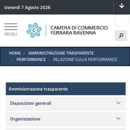
Menu 
Salta
Venerdì 7 Agosto 2026
al
contenuto
Cerca
principale
MENU
h
HOME
AMMINISTRAZIONE TRASPARENTE
PERFORMANCE
RELAZIONE SULLA PERFORMANCE
Amministrazione trasparente
Amministrazione trasparente
Disposizioni generali
Organizzazione