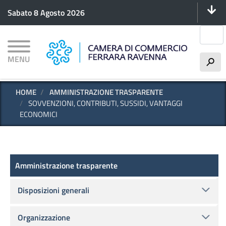
Menu 
Salta
Sabato 8 Agosto 2026
al
contenuto
Cerca
principale
MENU
h
HOME
AMMINISTRAZIONE TRASPARENTE
SOVVENZIONI, CONTRIBUTI, SUSSIDI, VANTAGGI
ECONOMICI
Amministrazione trasparente
Amministrazione trasparente
Disposizioni generali
Organizzazione