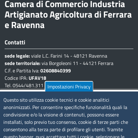
Camera di Commercio Industria
Artigianato Agricoltura di Ferrara
e Ravenna
Contatti
sede legale:
viale L.C. Farini 14 - 48121 Ravenna
sede territoriale:
via Borgoleoni 11 - 44121 Ferrara
C.F. e Partita Iva:
02608840399
Codice IPA:
UFAV18
Tel. 0544/481.311 - 0532/783.711
Impostazioni Privacy
Pec:
cciaa@pec.fera.camcom.it
Questo sito utilizza cookie tecnici e cookie analitici
anonimizzati. Per consentire specifiche funzionalità quali la
Amministrazione Trasparente
condivisione e/o la visione di contenuti, possono essere
installati, solo previo tuo consenso, cookie di terze parti che
Bandi di gara
consentono alla terza parte di profilare gli utenti. Tramite
Bilanci
questo banner, puoi accettare tutti i cookie, selezionare le