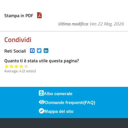
Stampa in PDF
Ultima modifica
Ven 22 Mag, 2026
Condividi
Facebook
Twitter
LinkedIn
Reti Sociali
Quanto ti è stata utile questa pagina?
Average:
4
(
2
votes)
Albo camerale
Domande frequenti(FAQ)
Piè di pagina
Mappa del sito