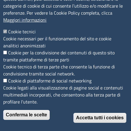
Concorsi e selezioni
categorie di cookie di cui consente l’utilizzo e/o modificare le
Procedimenti
preferenze. Per vedere la Cookie Policy completa, clicca
Provvedimenti
Maggiori informazioni
Seguici su
Cookie tecnici
Cookie necessari per il funzionamento del sito e cookie
analitici anonimizzati
Cookie per la condivisione dei contenuti di questo sito
Sito web
tramite piattaforme di terze parti
Cookie tecnico di terza parte che consente la funzione di
Accesso riservato
condivisione tramite social network.
Mappa del sito
Cookie di piattaforme di social networking
Cookie legati alla visualizzazione di pagine social e contenuti
Menù privacy
Cookie
Note legali
Privacy
multimediali incorporati, che consentono alla terza parte di
Dichiarazione di Accessibilità
profilare l'utente.
Conferma le scelte
© 2026 Camere di Commercio di Ferrara Ravenna
Accetta tutti i cookies