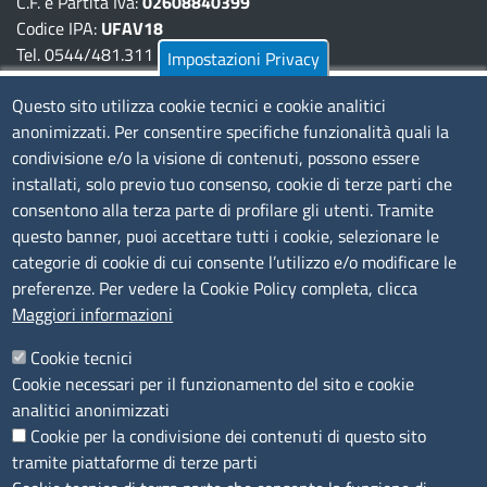
C.F. e Partita Iva:
02608840399
Codice IPA:
UFAV18
Tel. 0544/481.311 - 0532/783.711
Impostazioni Privacy
Pec:
cciaa@pec.fera.camcom.it
Questo sito utilizza cookie tecnici e cookie analitici
anonimizzati. Per consentire specifiche funzionalità quali la
Amministrazione Trasparente
condivisione e/o la visione di contenuti, possono essere
installati, solo previo tuo consenso, cookie di terze parti che
Bandi di gara
consentono alla terza parte di profilare gli utenti. Tramite
Bilanci
questo banner, puoi accettare tutti i cookie, selezionare le
Concorsi e selezioni
categorie di cookie di cui consente l’utilizzo e/o modificare le
Procedimenti
preferenze. Per vedere la Cookie Policy completa, clicca
Provvedimenti
Maggiori informazioni
Seguici su
Cookie tecnici
Cookie necessari per il funzionamento del sito e cookie
analitici anonimizzati
Cookie per la condivisione dei contenuti di questo sito
Sito web
tramite piattaforme di terze parti