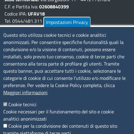
C.F. e Partita Iva:
02608840399
Codice IPA:
UFAV18
Tel. 0544/481.311 - 0532/783.711
Impostazioni Privacy
Pec:
cciaa@pec.fera.camcom.it
Questo sito utilizza cookie tecnici e cookie analitici
anonimizzati. Per consentire specifiche funzionalità quali la
Amministrazione Trasparente
condivisione e/o la visione di contenuti, possono essere
installati, solo previo tuo consenso, cookie di terze parti che
Bandi di gara
consentono alla terza parte di profilare gli utenti. Tramite
Bilanci
questo banner, puoi accettare tutti i cookie, selezionare le
Concorsi e selezioni
categorie di cookie di cui consente l’utilizzo e/o modificare le
Procedimenti
preferenze. Per vedere la Cookie Policy completa, clicca
Provvedimenti
Maggiori informazioni
Seguici su
Cookie tecnici
Cookie necessari per il funzionamento del sito e cookie
analitici anonimizzati
Cookie per la condivisione dei contenuti di questo sito
Sito web
tramite piattaforme di terze parti