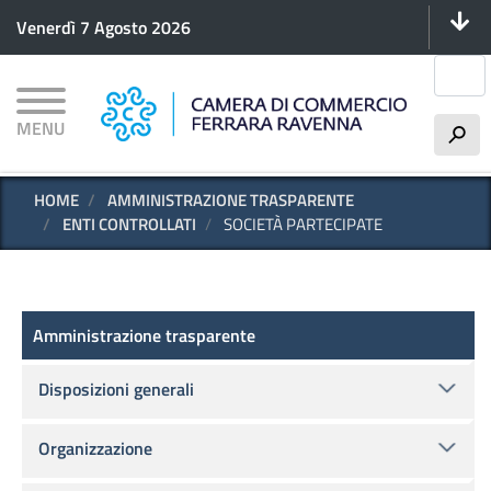
Menu 
Salta
Venerdì 7 Agosto 2026
al
contenuto
Cerca
principale
MENU
h
HOME
AMMINISTRAZIONE TRASPARENTE
ENTI CONTROLLATI
SOCIETÀ PARTECIPATE
Amministrazione trasparente
Amministrazione trasparente
Disposizioni generali
Organizzazione