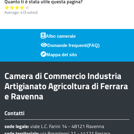
Quanto ti è stata utile questa pagina?
Average:
4
(
3
votes)
Albo camerale
Domande frequenti(FAQ)
Piè di pagina
Mappa del sito
Camera di Commercio Industria
Artigianato Agricoltura di Ferrara
e Ravenna
Contatti
sede legale:
viale L.C. Farini 14 - 48121 Ravenna
sede territoriale:
via Borgoleoni 11 - 44121 Ferrara