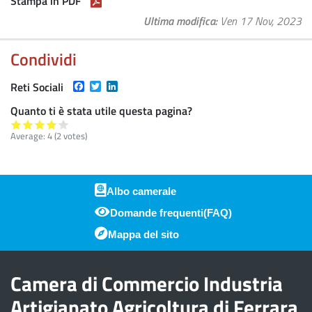
Stampa in PDF
Ultima modifica
Ven 17 Nov, 2023
Condividi
Facebook
Twitter
LinkedIn
Reti Sociali
Quanto ti è stata utile questa pagina?
Average:
4
(
2
votes)
Albo camerale
Domande frequenti(FAQ)
Piè di pagina
Mappa del sito
Camera di Commercio Industria
Artigianato Agricoltura di Ferrara