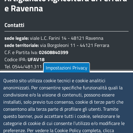
e Ravenna
Contatti
sede legale:
viale L.C. Farini 14 - 48121 Ravenna
sede territoriale:
via Borgoleoni 11 - 44121 Ferrara
C.F. e Partita Iva:
02608840399
Codice IPA:
UFAV18
Tel. 0544/481.311 - 0532/783.711
Impostazioni Privacy
Pec:
cciaa@pec.fera.camcom.it
Questo sito utilizza cookie tecnici e cookie analitici
anonimizzati. Per consentire specifiche funzionalità quali la
Amministrazione Trasparente
condivisione e/o la visione di contenuti, possono essere
installati, solo previo tuo consenso, cookie di terze parti che
Bandi di gara
consentono alla terza parte di profilare gli utenti. Tramite
Bilanci
questo banner, puoi accettare tutti i cookie, selezionare le
Concorsi e selezioni
categorie di cookie di cui consente l’utilizzo e/o modificare le
Procedimenti
preferenze. Per vedere la Cookie Policy completa, clicca