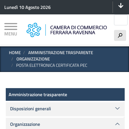
Menu 
Salta
Lunedì 10 Agosto 2026
al
contenuto
Cerca
principale
MENU
h
HOME
AMMINISTRAZIONE TRASPARENTE
ORGANIZZAZIONE
POSTA ELETTRONICA CERTIFICATA PEC
Amministrazione trasparente
Amministrazione trasparente
Disposizioni generali
Organizzazione