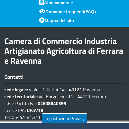
Albo camerale
Domande frequenti(FAQ)
Piè di pagina
Mappa del sito
Camera di Commercio Industria
Artigianato Agricoltura di Ferrara
e Ravenna
Contatti
sede legale:
viale L.C. Farini 14 - 48121 Ravenna
sede territoriale:
via Borgoleoni 11 - 44121 Ferrara
C.F. e Partita Iva:
02608840399
Codice IPA:
UFAV18
Tel. 0544/481.311 - 0532/783.711
Impostazioni Privacy
Pec:
cciaa@pec.fera.camcom.it