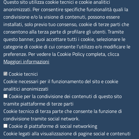
Questo sito utilizza cookie tecnici e cookie analitici
anonimizzati. Per consentire specifiche funzionalità quali la
Amministrazione Trasparente
condivisione e/o la visione di contenuti, possono essere
installati, solo previo tuo consenso, cookie di terze parti che
Bandi di gara
consentono alla terza parte di profilare gli utenti. Tramite
Bilanci
questo banner, puoi accettare tutti i cookie, selezionare le
Concorsi e selezioni
categorie di cookie di cui consente l’utilizzo e/o modificare le
Procedimenti
preferenze. Per vedere la Cookie Policy completa, clicca
Provvedimenti
Maggiori informazioni
Seguici su
Cookie tecnici
Cookie necessari per il funzionamento del sito e cookie
analitici anonimizzati
Cookie per la condivisione dei contenuti di questo sito
Sito web
tramite piattaforme di terze parti
Cookie tecnico di terza parte che consente la funzione di
Accesso riservato
condivisione tramite social network.
Mappa del sito
Cookie di piattaforme di social networking
Cookie legati alla visualizzazione di pagine social e contenuti
Menù privacy
Cookie
Note legali
Privacy