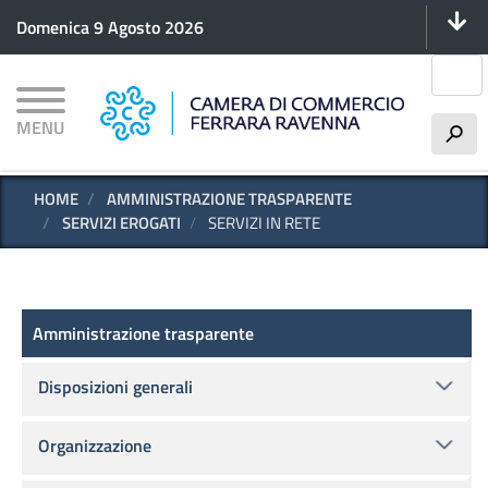
Menu 
Salta
Domenica 9 Agosto 2026
al
contenuto
Cerca
principale
MENU
h
HOME
AMMINISTRAZIONE TRASPARENTE
SERVIZI EROGATI
SERVIZI IN RETE
Amministrazione trasparente
Amministrazione trasparente
Disposizioni generali
Organizzazione