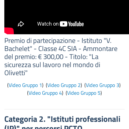
Premio di partecipazione - Istituto "V.
Bachelet" - Classe 4C SIA - Ammontare
del premio: € 300,00 - Titolo: "La
sicurezza sul lavoro nel mondo di
Olivetti"
(
Video Gruppo 1
) (
Video Gruppo 2
) (
Video Gruppo 3
)
(
Video Gruppo 4
) (
Video Gruppo 5
)
Categoria 2. "Istituti professionali
(IP)" per percorsi PCTO,