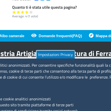
Quanto ti è stata utile questa pagina?
Average:
4
(
1
vote)
Albo camerale
Domande frequenti(FAQ)
Mappa de
di pagina
tria Artigianato Agricoltura di Fer
Impostazioni Privacy
litici anonimizzati. Per consentire specifiche funzionalità quali la 
Amministrazione Trasparente
Se
enso, cookie di terze parti che consentono alla terza parte di profil
ie di cookie di cui consente l’utilizzo e/o modificare le preferenze.
a
Bandi di gara
Bilanci
Concorsi e selezioni
Si
Procedimenti
e cookie analitici anonimizzati
Provvedimenti
Ac
questo sito tramite piattaforme di terze parti
Ma
funzione di condivisione tramite social network.