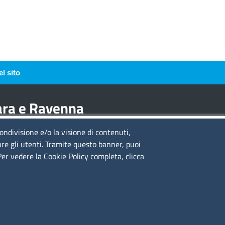
l sito
rara e Ravenna
condivisione e/o la visione di contenuti,
guici su
are gli utenti. Tramite questo banner, puoi
 Per vedere la Cookie Policy completa, clicca
to web
cesso riservato
ppa del sito