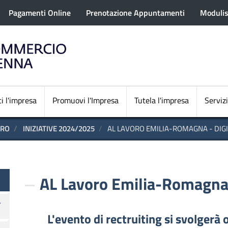
rofilo utente
Salta
Pagamenti Online
Prenotazione Appuntamenti
Modulis
al
contenuto
principale
Navigazione princi
i l'impresa
Promuovi l'Impresa
Tutela l'impresa
Servizi
ORO
INIZIATIVE 2024/2025
AL LAVORO EMILIA-ROMAGNA - DIGI
AL Lavoro Emilia-Romagna 
L'evento di rectruiting si svolgerà 