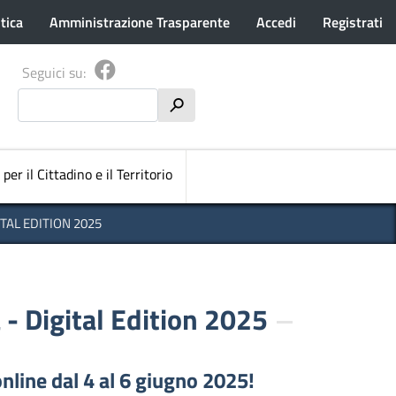
tica
Amministrazione Trasparente
Accedi
Registrati
Seguici su:
Cerca
h
pale
 per il Cittadino e il Territorio
TAL EDITION 2025
- Digital Edition 2025
online dal 4 al 6 giugno 2025!