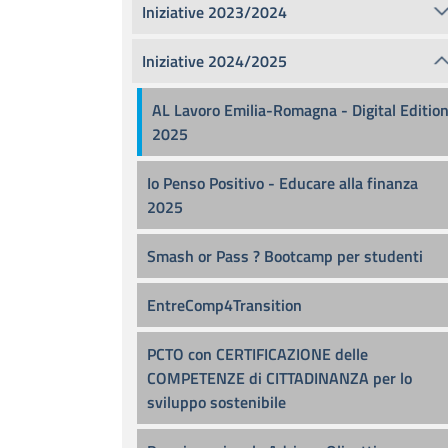
Iniziative 2023/2024
Iniziative 2024/2025
AL Lavoro Emilia-Romagna - Digital Editio
2025
Io Penso Positivo - Educare alla finanza
2025
Smash or Pass ? Bootcamp per studenti
EntreComp4Transition
PCTO con CERTIFICAZIONE delle
COMPETENZE di CITTADINANZA per lo
sviluppo sostenibile