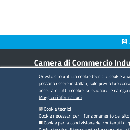
Piè 
Camera di Commercio Indus
Questo sito utilizza cookie tecnici e cookie ana
Contatti
possono essere installati, solo previo tuo cons
accettare tutti i cookie, selezionare le categor
sede legale:
viale L.C. Farini 14 - 48121 Ravenn
Maggiori informazioni
sede territoriale:
via Borgoleoni 11 - 44121
Ferrara
Cookie tecnici
C.F. e Partita Iva:
02608840399
Cookie necessari per il funzionamento del sito 
Codice IPA:
UFAV18
Cookie per la condivisione dei contenuti di 
Tel. 0544/481.311 - 0532/783.711
Cookie tecnico di terza parte che consente la 