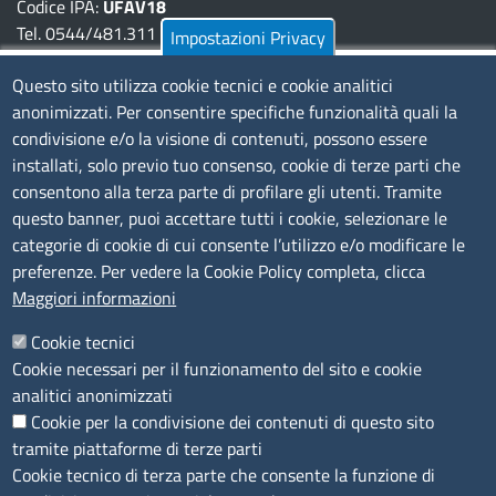
Codice IPA:
UFAV18
Tel. 0544/481.311 - 0532/783.711
Impostazioni Privacy
Pec:
cciaa@pec.fera.camcom.it
Questo sito utilizza cookie tecnici e cookie analitici
anonimizzati. Per consentire specifiche funzionalità quali la
Amministrazione Trasparente
condivisione e/o la visione di contenuti, possono essere
installati, solo previo tuo consenso, cookie di terze parti che
Bandi di gara
consentono alla terza parte di profilare gli utenti. Tramite
Bilanci
questo banner, puoi accettare tutti i cookie, selezionare le
Concorsi e selezioni
categorie di cookie di cui consente l’utilizzo e/o modificare le
Procedimenti
preferenze. Per vedere la Cookie Policy completa, clicca
Provvedimenti
Maggiori informazioni
Seguici su
Cookie tecnici
Cookie necessari per il funzionamento del sito e cookie
analitici anonimizzati
Cookie per la condivisione dei contenuti di questo sito
Sito web
tramite piattaforme di terze parti
Cookie tecnico di terza parte che consente la funzione di
Accesso riservato