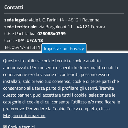
Contatti
sede legale:
viale L.C. Farini 14 - 48121 Ravenna
sede territoriale:
via Borgoleoni 11 - 44121 Ferrara
C.F. e Partita Iva:
02608840399
Codice IPA:
UFAV18
Tel. 0544/481.311 - 0532/783.711
Impostazioni Privacy
Pec:
cciaa@pec.fera.camcom.it
Questo sito utilizza cookie tecnici e cookie analitici
anonimizzati. Per consentire specifiche funzionalità quali la
Amministrazione Trasparente
condivisione e/o la visione di contenuti, possono essere
installati, solo previo tuo consenso, cookie di terze parti che
Bandi di gara
consentono alla terza parte di profilare gli utenti. Tramite
Bilanci
questo banner, puoi accettare tutti i cookie, selezionare le
Concorsi e selezioni
categorie di cookie di cui consente l’utilizzo e/o modificare le
Procedimenti
preferenze. Per vedere la Cookie Policy completa, clicca
Provvedimenti
Maggiori informazioni
Seguici su
Cookie tecnici