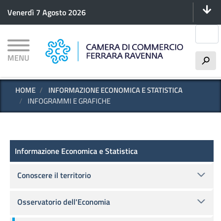
Menu 
Salta
Venerdì 7 Agosto 2026
al
contenuto
Cerca
principale
MENU
h
HOME
INFORMAZIONE ECONOMICA E STATISTICA
INFOGRAMMI E GRAFICHE
Informazioni Economiche
Informazione Economica e Statistica
Conoscere il territorio
Osservatorio dell'Economia