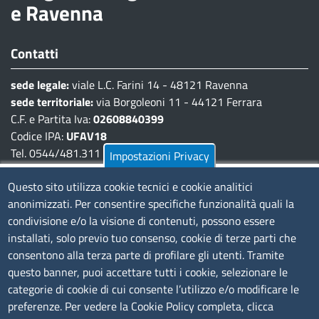
e Ravenna
Contatti
sede legale:
viale L.C. Farini 14 - 48121 Ravenna
sede territoriale:
via Borgoleoni 11 - 44121 Ferrara
C.F. e Partita Iva:
02608840399
Codice IPA:
UFAV18
Tel. 0544/481.311 - 0532/783.711
Impostazioni Privacy
Pec:
cciaa@pec.fera.camcom.it
Questo sito utilizza cookie tecnici e cookie analitici
anonimizzati. Per consentire specifiche funzionalità quali la
Amministrazione Trasparente
condivisione e/o la visione di contenuti, possono essere
installati, solo previo tuo consenso, cookie di terze parti che
Bandi di gara
consentono alla terza parte di profilare gli utenti. Tramite
Bilanci
questo banner, puoi accettare tutti i cookie, selezionare le
Concorsi e selezioni
categorie di cookie di cui consente l’utilizzo e/o modificare le
Procedimenti
preferenze. Per vedere la Cookie Policy completa, clicca
Provvedimenti