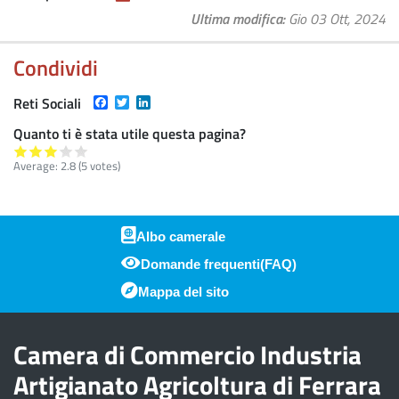
Ultima modifica
Gio 03 Ott, 2024
Condividi
Facebook
Twitter
LinkedIn
Reti Sociali
Quanto ti è stata utile questa pagina?
Average:
2.8
(
5
votes)
Albo camerale
Domande frequenti(FAQ)
Piè di pagina
Mappa del sito
Camera di Commercio Industria
Artigianato Agricoltura di Ferrara