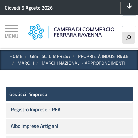
Menu 
Salta
Giovedì 6 Agosto 2026
al
contenuto
Cerca
principale
MENU
h
HOME
GESTISCI L'IMPRESA
PROPRIETÀ INDUSTRIALE
MARCHI
MARCHI NAZIONALI - APPROFONDIMENTI
Gestisci l'impresa
Gestisci l'impresa
Registro Imprese - REA
Albo Imprese Artigiani