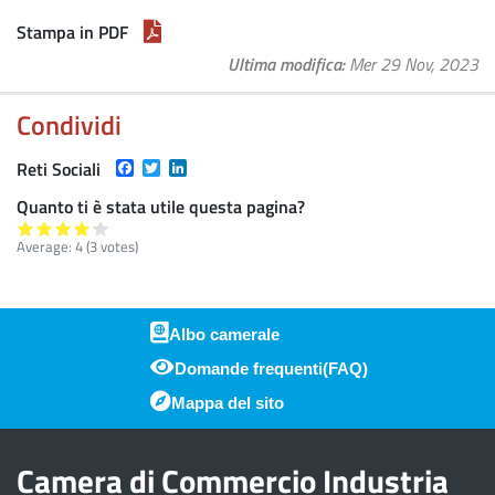
Stampa in PDF
Ultima modifica
Mer 29 Nov, 2023
Condividi
Facebook
Twitter
LinkedIn
Reti Sociali
Quanto ti è stata utile questa pagina?
Average:
4
(
3
votes)
Albo camerale
Domande frequenti(FAQ)
Piè di pagina
Mappa del sito
Camera di Commercio Industria