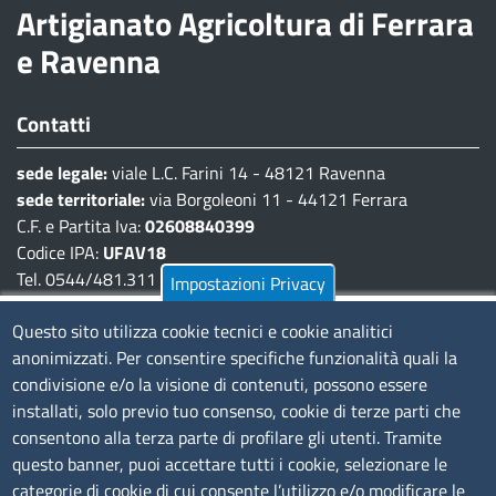
Artigianato Agricoltura di Ferrara
e Ravenna
Contatti
sede legale:
viale L.C. Farini 14 - 48121 Ravenna
sede territoriale:
via Borgoleoni 11 - 44121 Ferrara
C.F. e Partita Iva:
02608840399
Codice IPA:
UFAV18
Tel. 0544/481.311 - 0532/783.711
Impostazioni Privacy
Pec:
cciaa@pec.fera.camcom.it
Questo sito utilizza cookie tecnici e cookie analitici
anonimizzati. Per consentire specifiche funzionalità quali la
Amministrazione Trasparente
condivisione e/o la visione di contenuti, possono essere
installati, solo previo tuo consenso, cookie di terze parti che
Bandi di gara
consentono alla terza parte di profilare gli utenti. Tramite
Bilanci
questo banner, puoi accettare tutti i cookie, selezionare le
Concorsi e selezioni
categorie di cookie di cui consente l’utilizzo e/o modificare le