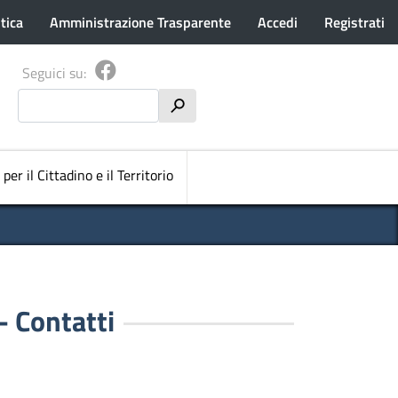
tica
Amministrazione Trasparente
Accedi
Registrati
Seguici su:
Cerca
h
pale
 per il Cittadino e il Territorio
 - Contatti