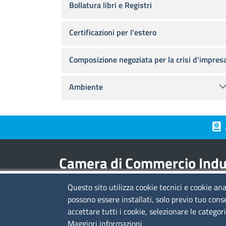
Bollatura libri e Registri
Certificazioni per l'estero
Composizione negoziata per la crisi d'impres
Ambiente
Piè 
Camera di Commercio Indus
Questo sito utilizza cookie tecnici e cookie ana
Contatti
possono essere installati, solo previo tuo cons
accettare tutti i cookie, selezionare le categor
sede legale:
viale L.C. Farini 14 - 48121 Ravenn
Maggiori informazioni