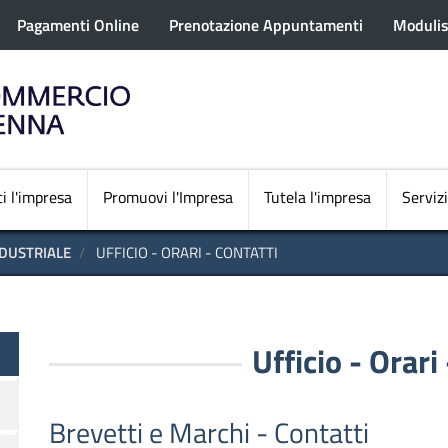
rofilo utente
Salta
Pagamenti Online
Prenotazione Appuntamenti
Modulis
al
contenuto
principale
Navigazione princi
i l'impresa
Promuovi l'Impresa
Tutela l'impresa
Servizi
NDUSTRIALE
UFFICIO - ORARI - CONTATTI
Ufficio - Orari
Brevetti e Marchi - Contatti