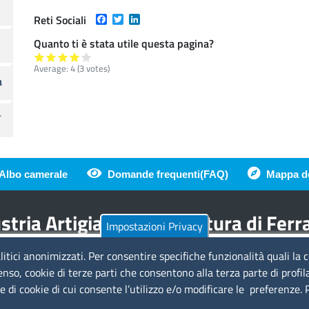
Facebook
Twitter
LinkedIn
Reti Sociali
Quanto ti è stata utile questa pagina?
Average:
4
(
3
votes)
a
Albo camerale
Domande frequenti(FAQ)
Mappa de
di pagina
tria Artigianato Agricoltura di Fer
Impostazioni Privacy
litici anonimizzati. Per consentire specifiche funzionalità quali la 
Amministrazione Trasparente
Se
enso, cookie di terze parti che consentono alla terza parte di profil
ie di cookie di cui consente l’utilizzo e/o modificare le preferenze.
a
Bandi di gara