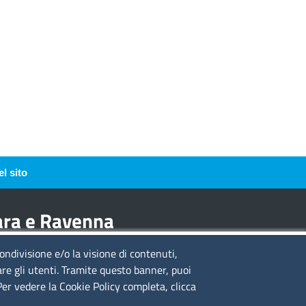
l sito
rara e Ravenna
condivisione e/o la visione di contenuti,
guici su
are gli utenti. Tramite questo banner, puoi
 Per vedere la Cookie Policy completa, clicca