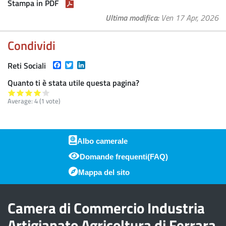
Stampa in PDF
Ultima modifica
Ven 17 Apr, 2026
Condividi
Facebook
Twitter
LinkedIn
Reti Sociali
Quanto ti è stata utile questa pagina?
Average:
4
(
1
vote)
Albo camerale
Domande frequenti(FAQ)
Piè di pagina
Mappa del sito
Camera di Commercio Industria
Artigianato Agricoltura di Ferrara