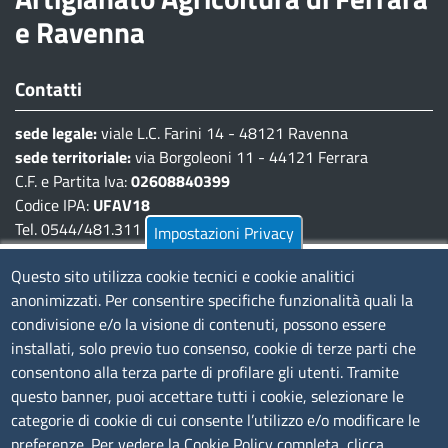
e Ravenna
Contatti
sede legale:
viale L.C. Farini 14 - 48121 Ravenna
sede territoriale:
via Borgoleoni 11 - 44121 Ferrara
C.F. e Partita Iva:
02608840399
Codice IPA:
UFAV18
Tel. 0544/481.311 - 0532/783.711
Impostazioni Privacy
Pec:
cciaa@pec.fera.camcom.it
Questo sito utilizza cookie tecnici e cookie analitici
anonimizzati. Per consentire specifiche funzionalità quali la
Amministrazione Trasparente
condivisione e/o la visione di contenuti, possono essere
installati, solo previo tuo consenso, cookie di terze parti che
Bandi di gara
consentono alla terza parte di profilare gli utenti. Tramite
Bilanci
questo banner, puoi accettare tutti i cookie, selezionare le
Concorsi e selezioni
categorie di cookie di cui consente l’utilizzo e/o modificare le
Procedimenti
preferenze. Per vedere la Cookie Policy completa, clicca