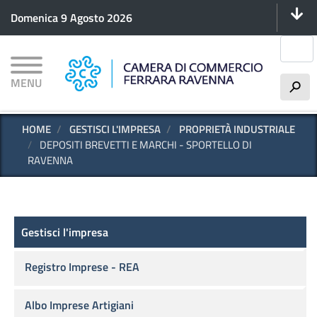
Menu 
Salta
Domenica 9 Agosto 2026
al
contenuto
Cerca
principale
MENU
h
HOME
GESTISCI L'IMPRESA
PROPRIETÀ INDUSTRIALE
DEPOSITI BREVETTI E MARCHI - SPORTELLO DI
RAVENNA
Gestisci l'impresa
Gestisci l'impresa
Registro Imprese - REA
Albo Imprese Artigiani