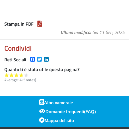
Stampa in PDF
Ultima modifica
Gio 11 Gen, 2024
Condividi
Facebook
Twitter
LinkedIn
Reti Sociali
Quanto ti è stata utile questa pagina?
Average:
4
(
5
votes)
Albo camerale
Domande frequenti(FAQ)
Piè di pagina
Mappa del sito