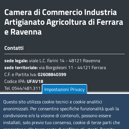
Camera di Commercio Industria
Artigianato Agricoltura di Ferrara
e Ravenna
Contatti
sede legale:
viale L.C. Farini 14 - 48121 Ravenna
sede territoriale:
via Borgoleoni 11 - 44121 Ferrara
C.F. e Partita Iva:
02608840399
Codice IPA:
UFAV18
Tel. 0544/481.311 - 0532/783.711
Impostazioni Privacy
Pec:
cciaa@pec.fera.camcom.it
Questo sito utilizza cookie tecnici e cookie analitici
anonimizzati. Per consentire specifiche funzionalità quali la
Amministrazione Trasparente
condivisione e/o la visione di contenuti, possono essere
installati, solo previo tuo consenso, cookie di terze parti che
Bandi di gara