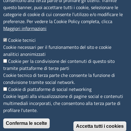
consentono alla terza parte di profilare gli utenti. Tramite
Bilanci
questo banner, puoi accettare tutti i cookie, selezionare le
Concorsi e selezioni
categorie di cookie di cui consente l’utilizzo e/o modificare le
Procedimenti
preferenze. Per vedere la Cookie Policy completa, clicca
Provvedimenti
Maggiori informazioni
Seguici su
Cookie tecnici
Cookie necessari per il funzionamento del sito e cookie
analitici anonimizzati
Cookie per la condivisione dei contenuti di questo sito
Sito web
tramite piattaforme di terze parti
Cookie tecnico di terza parte che consente la funzione di
Accesso riservato
condivisione tramite social network.
Mappa del sito
Cookie di piattaforme di social networking
Cookie legati alla visualizzazione di pagine social e contenuti
Menù privacy
Cookie
Note legali
Privacy
multimediali incorporati, che consentono alla terza parte di
Dichiarazione di Accessibilità
profilare l'utente.
Conferma le scelte
© 2026 Camere di Commercio di Ferrara Ravenna
Accetta tutti i cookies