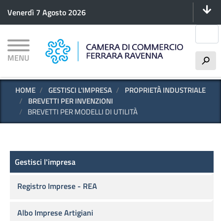
Menu 
Salta
Venerdì 7 Agosto 2026
al
contenuto
Cerca
principale
MENU
h
HOME
GESTISCI L'IMPRESA
PROPRIETÀ INDUSTRIALE
BREVETTI PER INVENZIONI
BREVETTI PER MODELLI DI UTILITÀ
Gestisci l'impresa
Gestisci l'impresa
Registro Imprese - REA
Albo Imprese Artigiani