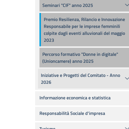
Seminari "CIF" anno 2025
Premio Resilienza, Rilancio e Innovazione
Responsabile per le imprese femminili
colpite dagli eventi alluvionali del maggio
2023
Percorso formativo "Donne in digitale"
(Unioncamere) anno 2025
Iniziative e Progetti del Comitato - Anno
2026
Informazione economica e statistica
Responsabilità Sociale d'impresa
Turismo