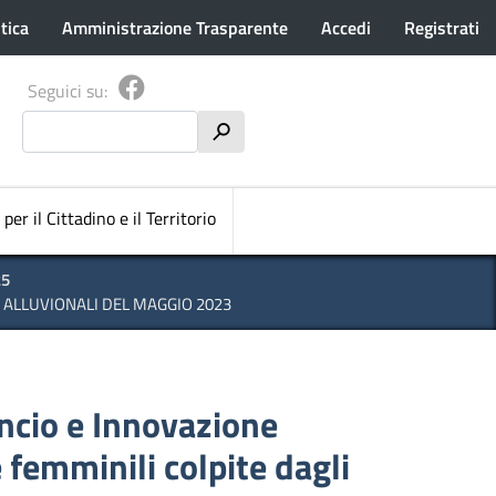
tica
Amministrazione Trasparente
Accedi
Registrati
Seguici su:
Cerca
h
pale
 per il Cittadino e il Territorio
25
I ALLUVIONALI DEL MAGGIO 2023
ancio e Innovazione
 femminili colpite dagli