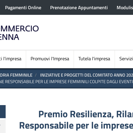
rofilo utente
Salta
Pagamenti Online
Prenotazione Appuntamenti
Modulis
al
contenuto
principale
Navigazione princi
i l'impresa
Promuovi l'Impresa
Tutela l'impresa
Servizi
ORIA FEMMINILE
INIZIATIVE E PROGETTI DEL COMITATO ANNO 20
NE RESPONSABILE PER LE IMPRESE FEMMINILI COLPITE DAGLI EVENT
Premio Resilienza, Ril
Responsabile per le imprese