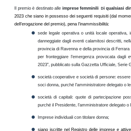
Il premio è destinato alle
imprese femminili
i qualsiasi d
D
2023 che siano in possesso dei seguenti requisiti (dal mom
dell’erogazione del premio), pena l’inammissibilità:
sede legale operativa o unità locale operativa, in
danneggiate dagli eventi calamitosi descritti, nell
provincia di Ravenna e della provincia di Ferrara d
per fronteggiare l’emergenza provocata dagli even
2023”, pubblicato sulla Gazzetta Ufficiale, Serie 
società cooperative e società di persone: essere c
soci donna, purché l’amministratore delegato o l
società di capitali: quote di partecipazione p
purché il Presidente, l’amministratore delegato o
Imprese individuali con titolare donna;
siano
iscritte nel Registro delle imprese
e
attiv