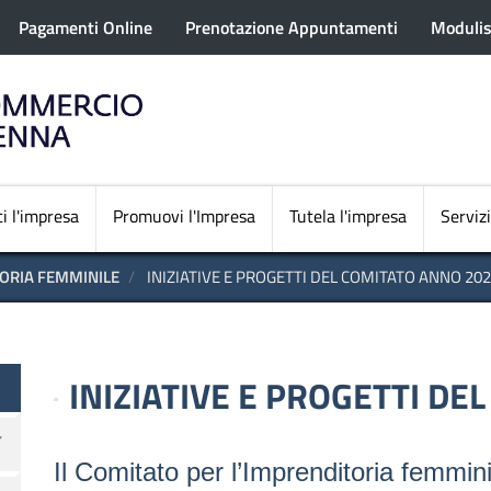
rofilo utente
Salta
Pagamenti Online
Prenotazione Appuntamenti
Modulis
al
contenuto
principale
Navigazione princi
i l'impresa
Promuovi l'Impresa
Tutela l'impresa
Servizi
ORIA FEMMINILE
INIZIATIVE E PROGETTI DEL COMITATO ANNO 20
INIZIATIVE E PROGETTI DE
Il Comitato per l’Imprenditoria femmin