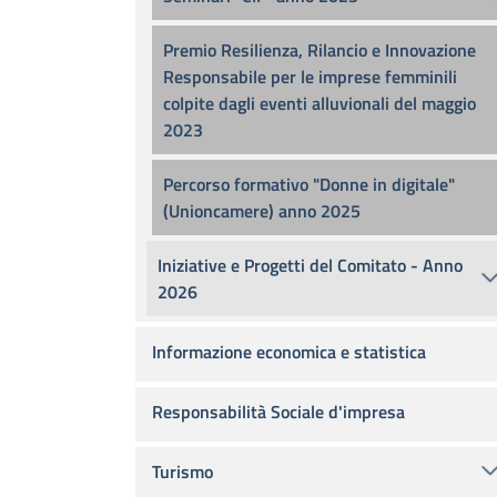
Premio Resilienza, Rilancio e Innovazione
Responsabile per le imprese femminili
colpite dagli eventi alluvionali del maggio
2023
Percorso formativo "Donne in digitale"
(Unioncamere) anno 2025
Iniziative e Progetti del Comitato - Anno
2026
Informazione economica e statistica
Responsabilità Sociale d'impresa
Turismo