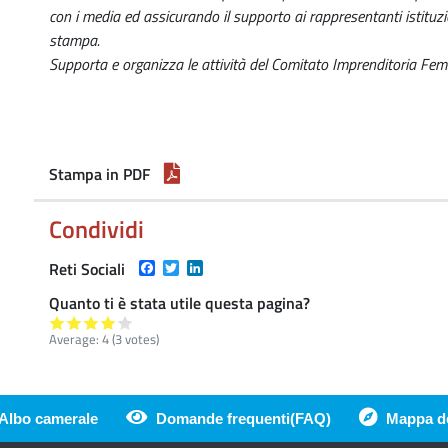
con i media ed assicurando il supporto ai rappresentanti istituzio
stampa.
Supporta e organizza le attività del Comitato Imprenditoria Fem
Stampa in PDF
Condividi
Facebook
Twitter
LinkedIn
Reti Sociali
Quanto ti è stata utile questa pagina?
Average:
4
(
3
votes)
Albo camerale
Domande frequenti(FAQ)
Mappa de
di pagina