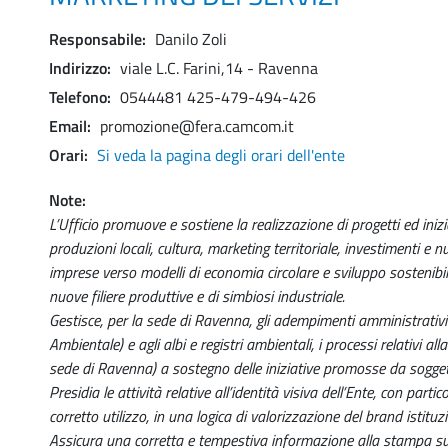
Responsabile
Danilo Zoli
Indirizzo
viale L.C. Farini,14 - Ravenna
Telefono
0544481 425-479-494-426
Email
promozione@fera.camcom.it
Orari
Si veda la pagina degli orari dell'ente
Note
L’Ufficio promuove e sostiene la realizzazione di progetti ed inizi
produzioni locali, cultura, marketing territoriale, investimenti e 
imprese verso modelli di economia circolare e sviluppo sostenibile
nuove filiere produttive e di simbiosi industriale.
Gestisce, per la sede di Ravenna, gli adempimenti amministrativ
Ambientale) e agli albi e registri ambientali, i processi relativi al
sede di Ravenna) a sostegno delle iniziative promosse da soggetti t
Presidia le attività relative all’identità visiva dell’Ente, con partic
corretto utilizzo, in una logica di valorizzazione del brand istituz
Assicura una corretta e tempestiva informazione alla stampa sui t