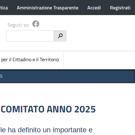
tica
Amministrazione Trasparente
Accedi
Registrati
Seguici su:
Cerca
h
pale
 per il Cittadino e il Territorio
25
L COMITATO ANNO 2025
ile ha definito un importante e