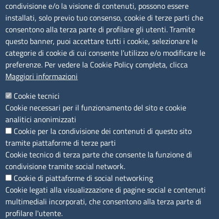
Amministrazione Trasparente
condivisione e/o la visione di contenuti, possono essere
installati, solo previo tuo consenso, cookie di terze parti che
Bandi di gara
consentono alla terza parte di profilare gli utenti. Tramite
Bilanci
questo banner, puoi accettare tutti i cookie, selezionare le
Concorsi e selezioni
categorie di cookie di cui consente l’utilizzo e/o modificare le
Procedimenti
preferenze. Per vedere la Cookie Policy completa, clicca
Provvedimenti
Maggiori informazioni
Seguici su
Cookie tecnici
Cookie necessari per il funzionamento del sito e cookie
analitici anonimizzati
Cookie per la condivisione dei contenuti di questo sito
Sito web
tramite piattaforme di terze parti
Cookie tecnico di terza parte che consente la funzione di
Accesso riservato
condivisione tramite social network.
Mappa del sito
Cookie di piattaforme di social networking
Cookie legati alla visualizzazione di pagine social e contenuti
Menù privacy
Cookie
Note legali
Privacy
multimediali incorporati, che consentono alla terza parte di
Dichiarazione di Accessibilità
profilare l'utente.