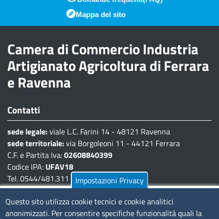
Piè di pagina
Mappa del sito
Camera di Commercio Industria
Artigianato Agricoltura di Ferrara
e Ravenna
Contatti
sede legale:
viale L.C. Farini 14 - 48121 Ravenna
sede territoriale:
via Borgoleoni 11 - 44121 Ferrara
C.F. e Partita Iva:
02608840399
Codice IPA:
UFAV18
Tel. 0544/481.311 - 0532/783.711
Impostazioni Privacy
Pec:
cciaa@pec.fera.camcom.it
Questo sito utilizza cookie tecnici e cookie analitici
anonimizzati. Per consentire specifiche funzionalità quali la