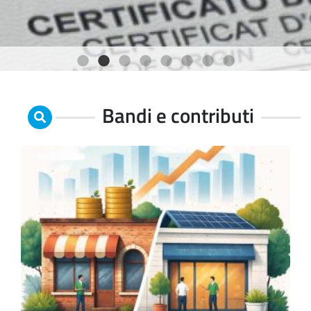
1
2
3
4
5
6
7
8
Bandi e contributi