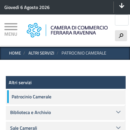
Menu 
Salta
Giovedì 6 Agosto 2026
al
contenuto
Cerca
principale
MENU
h
HOME
ALTRI SERVIZI
PATROCINIO CAMERALE
Altri servizi
Altri servizi
Patrocinio Camerale
Biblioteca e Archivio
Sale Camerali