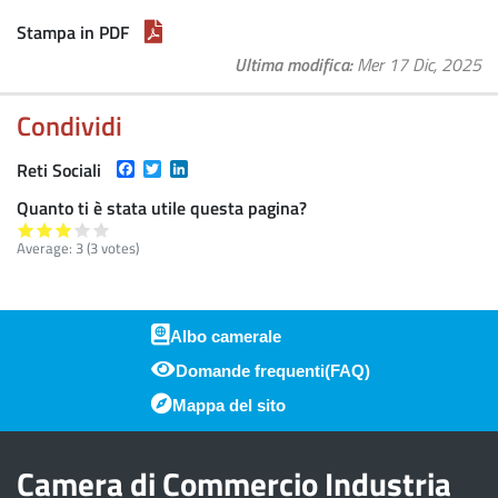
Stampa in PDF
Ultima modifica
Mer 17 Dic, 2025
Condividi
Facebook
Twitter
LinkedIn
Reti Sociali
Quanto ti è stata utile questa pagina?
Average:
3
(
3
votes)
Albo camerale
Domande frequenti(FAQ)
Piè di pagina
Mappa del sito
Camera di Commercio Industria