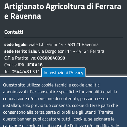
Artigianato Agricoltura di Ferrara
e Ravenna
Contatti
sede legale:
viale L.C. Farini 14 - 48121 Ravenna
sede territoriale:
via Borgoleoni 11 - 44121 Ferrara
C.F. e Partita Iva:
02608840399
Codice IPA:
UFAV18
Tel. 0544/481.311 - 0532/783.711
Impostazioni Privacy
Pec:
cciaa@pec.fera.camcom.it
Questo sito utilizza cookie tecnici e cookie analitici
anonimizzati. Per consentire specifiche funzionalità quali la
Amministrazione Trasparente
condivisione e/o la visione di contenuti, possono essere
installati, solo previo tuo consenso, cookie di terze parti che
Bandi di gara
consentono alla terza parte di profilare gli utenti. Tramite
Bilanci
questo banner, puoi accettare tutti i cookie, selezionare le
Concorsi e selezioni
categorie di cookie di cui consente l’utilizzo e/o modificare le