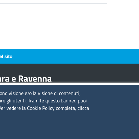
l sito
rara e Ravenna
condivisione e/o la visione di contenuti,
guici su
are gli utenti. Tramite questo banner, puoi
 Per vedere la Cookie Policy completa, clicca
to web