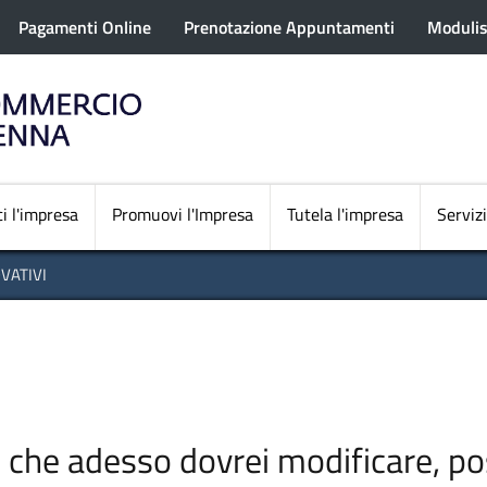
rofilo utente
Salta
Pagamenti Online
Prenotazione Appuntamenti
Modulis
al
contenuto
principale
Navigazione princi
i l'impresa
Promuovi l'Impresa
Tutela l'impresa
Servizi
VATIVI
che adesso dovrei modificare, po