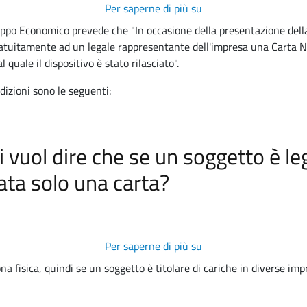
Per saperne di più su
Quali
sono
uppo Economico prevede che "In occasione della presentazione della
le
ratuitamente ad un legale rappresentante dell'impresa una Carta Naz
condizioni
 quale il dispositivo è stato rilasciato".
per
dizioni sono le seguenti:
avere
la
smart
card
 vuol dire che se un soggetto è le
gratuita?
ata solo una carta?
Per saperne di più su
La
CNS
rsona fisica, quindi se un soggetto è titolare di cariche in diverse 
è
personale,