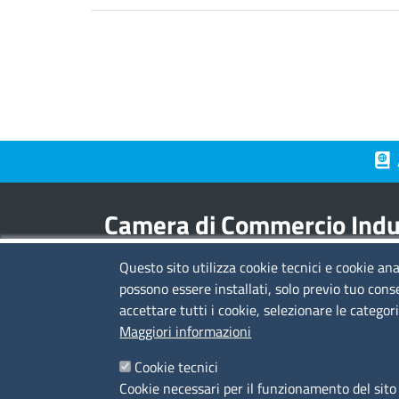
Piè 
Camera di Commercio Indus
Questo sito utilizza cookie tecnici e cookie ana
Contatti
possono essere installati, solo previo tuo cons
accettare tutti i cookie, selezionare le categor
sede legale:
viale L.C. Farini 14 - 48121 Ravenn
Maggiori informazioni
sede territoriale:
via Borgoleoni 11 - 44121
Ferrara
Cookie tecnici
C.F. e Partita Iva:
02608840399
Cookie necessari per il funzionamento del sito 