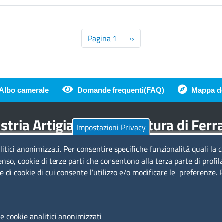
quindi
vuol
dire
Paginazione
Pagina 1
Pagina
››
che
successiva
se
un
soggetto
è
Albo camerale
Domande frequenti(FAQ)
Mappa de
di pagina
legale
rappresentante
tria Artigianato Agricoltura di Fer
di
Impostazioni Privacy
più
imprese
litici anonimizzati. Per consentire specifiche funzionalità quali la 
Amministrazione Trasparente
Se
gli
enso, cookie di terze parti che consentono alla terza parte di profil
verrà
ie di cookie di cui consente l’utilizzo e/o modificare le preferenze.
a
Bandi di gara
consegnata
Bilanci
solo
Concorsi e selezioni
Si
una
Procedimenti
e cookie analitici anonimizzati
carta?