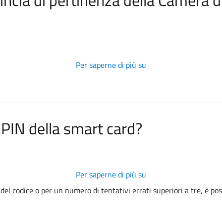
ovincia di pertinenza della Camera 
Per saperne di più su
E'
possibile
richiedere
SmartCard
per
 PIN della smart card?
amministratori
di
imprese
che
hanno
Per saperne di più su
Come
sede
faccio
 del codice o per un numero di tentativi errati superiori a tre, è p
legale
a
al
sbloccare
di