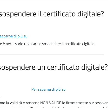
il
fuori
PIN
della
ospendere il certificato digitale?
della
provincia
smart
di
card?
pertinenza
della
saperne di più su
Come
Camera
faccio
e è necessario revocare o sospendere il certificato digitale.
di
a
commercio
revocare
di
o
Ferrara
sospendere un certificato digitale?
sospendere
e
il
Ravenna?
certificato
digitale?
Per saperne di più su
Cosa
significa
.
revocare
olgono la validità e rendono NON VALIDE le firme emesse successi
o