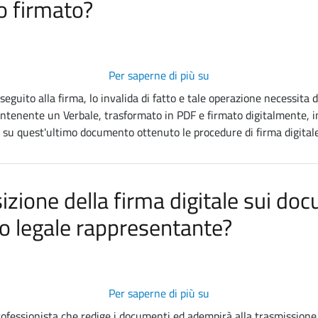
o firmato?
Per saperne di più su
Ho
firmato
eguito alla firma, lo invalida di fatto e tale operazione necessita 
un
enente un Verbale, trasformato in PDF e firmato digitalmente, 
documento
su quest'ultimo documento ottenuto le procedure di firma digitale
che
adesso
dovrei
zione della firma digitale sui doc
modificare,
posso
o legale rappresentante?
modificare
direttamente
il
documento
Per saperne di più su
Dove
firmato?
può
rofessionista che redige i documenti ed adempirà alla trasmissione 