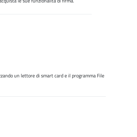
acquista le sue funzionalità di firma
.
izzando un lettore di smart card e il programma File