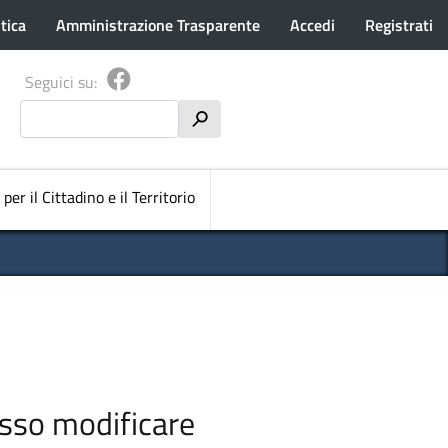
tica
Amministrazione Trasparente
Accedi
Registrati
Seguici su:
Cerca
h
pale
 per il Cittadino e il Territorio
sso modificare