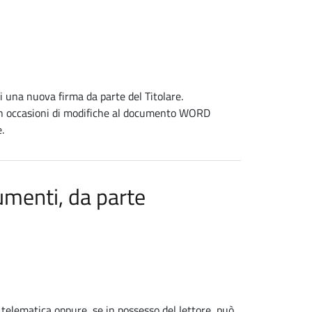
di una nuova firma da parte del Titolare.
in occasioni di modifiche al documento WORD
.
umenti, da parte
telematica oppure, se in possesso del lettore, può