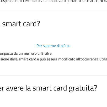
sospensione il certificato viene riattivato pertanto la smart card ri
sospendere
un
certificato
a smart card?
digitale?
Per saperne di più su
Come
funziona
omposto da un numero di 8 cifre.
il
ssione della smart card e può essere modificato all'occorrenza util
PIN
della
smart
card?
er avere la smart card gratuita?