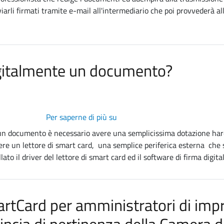
avvenire
inviarli firmati tramite e-mail all'intermediario che poi provvederà
l'apposizione
della
firma
digitale
igitalmente un documento?
sui
documenti,
da
parte
dell'amministratore
Per saperne di più su
Cosa
ovvero
serve
 un documento è necessario avere una semplicissima dotazione ha
legale
per
e un lettore di smart card, una semplice periferica esterna che s
rappresentante?
firmare
to il driver del lettore di smart card ed il software di firma digita
digitalmente
un
documento?
martCard per amministratori di im