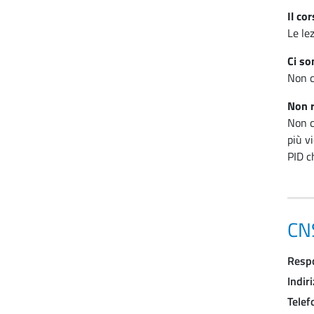
Il co
Le le
Ci so
Non ci
Non r
Non c
più vi
PID c
CN
Resp
Indir
Telef