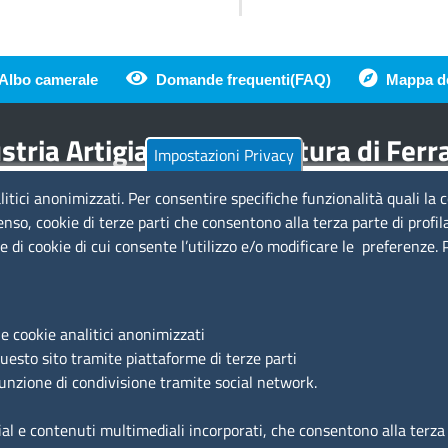
Albo camerale
Domande frequenti(FAQ)
Mappa de
di pagina
tria Artigianato Agricoltura di Fer
Impostazioni Privacy
litici anonimizzati. Per consentire specifiche funzionalità quali la 
Amministrazione Trasparente
Se
enso, cookie di terze parti che consentono alla terza parte di profil
ie di cookie di cui consente l’utilizzo e/o modificare le preferenze.
a
Bandi di gara
Bilanci
Concorsi e selezioni
Si
Procedimenti
e cookie analitici anonimizzati
Provvedimenti
Ac
questo sito tramite piattaforme di terze parti
Ma
funzione di condivisione tramite social network.
ial e contenuti multimediali incorporati, che consentono alla terza p