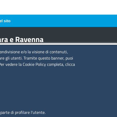
l sito
rara e Ravenna
condivisione e/o la visione di contenuti,
guici su
are gli utenti. Tramite questo banner, puoi
 Per vedere la Cookie Policy completa, clicca
to web
cesso riservato
ppa del sito
arte di profilare l'utente.