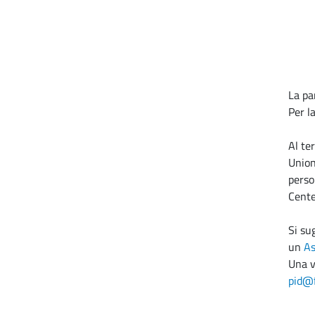
La pa
Per l
Al te
Union
perso
Center
Si su
un
As
Una v
pid@f