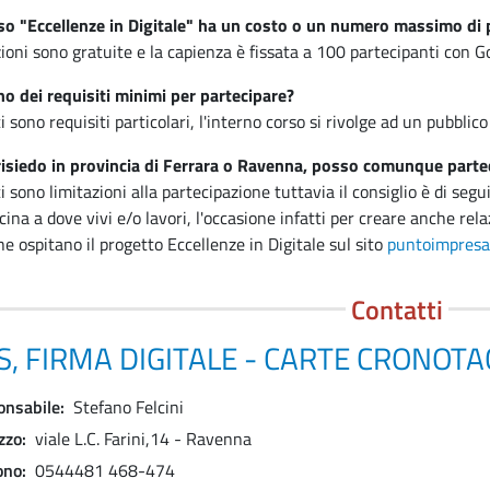
rso "Eccellenze in Digitale" ha un costo o un numero massimo di 
zioni sono gratuite e la capienza è fissata a 100 partecipanti con 
no dei requisiti minimi per partecipare?
 sono requisiti particolari, l'interno corso si rivolge ad un pubblico
isiedo in provincia di Ferrara o Ravenna, posso comunque parte
i sono limitazioni alla partecipazione tuttavia il consiglio è di se
cina a dove vivi e/o lavori, l'occasione infatti per creare anche relaz
he ospitano il progetto Eccellenze in Digitale sul sito
puntoimpresad
Contatti
S, FIRMA DIGITALE - CARTE CRONOTA
onsabile
Stefano Felcini
izzo
viale L.C. Farini,14 - Ravenna
ono
0544481 468-474