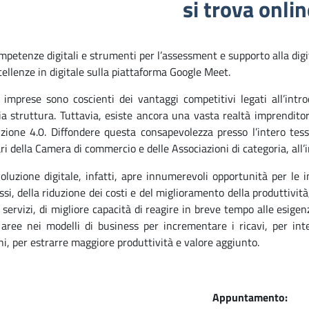
si trova onlin
petenze digitali e strumenti per l’assessment e supporto alla digi
ellenze in digitale sulla piattaforma Google Meet.
 imprese sono coscienti dei vantaggi competitivi legati all’introd
ia struttura. Tuttavia, esiste ancora una vasta realtà imprendito
uzione 4.0. Diffondere questa consapevolezza presso l’intero tessu
ri della Camera di commercio e delle Associazioni di categoria, all’
voluzione digitale, infatti, apre innumerevoli opportunità per le i
ssi, della riduzione dei costi e del miglioramento della produttività
 servizi, di migliore capacità di reagire in breve tempo alle esig
 aree nei modelli di business per incrementare i ricavi, per int
ni, per estrarre maggiore produttività e valore aggiunto.
Appuntamento: