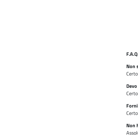
F.A.Q
Non s
Certo
Devo 
Certo
Forni
Certo
Non h
Assol