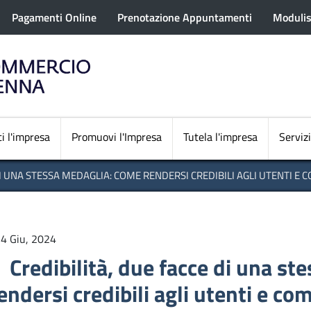
rofilo utente
Salta
Pagamenti Online
Prenotazione Appuntamenti
Modulis
al
contenuto
principale
Navigazione princi
i l'impresa
Promuovi l'Impresa
Tutela l'impresa
Servizi
I UNA STESSA MEDAGLIA: COME RENDERSI CREDIBILI AGLI UTENTI E 
4 Giu, 2024
Credibilità, due facce di una s
endersi credibili agli utenti e com