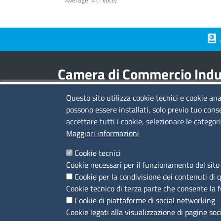
Average:
4
(
1
vote)
Piè 
Camera di Commercio Indus
Questo sito utilizza cookie tecnici e cookie ana
Contatti
possono essere installati, solo previo tuo cons
accettare tutti i cookie, selezionare le categor
sede legale:
viale L.C. Farini 14 - 48121 Ravenn
Maggiori informazioni
sede territoriale:
via Borgoleoni 11 - 44121
Ferrara
Cookie tecnici
C.F. e Partita Iva:
02608840399
Cookie necessari per il funzionamento del sito 
Codice IPA:
UFAV18
Cookie per la condivisione dei contenuti di 
Tel. 0544/481.311 - 0532/783.711
Cookie tecnico di terza parte che consente la 
Pec:
cciaa@pec.fera.camcom.it
Cookie di piattaforme di social networking
Cookie legati alla visualizzazione di pagine soc