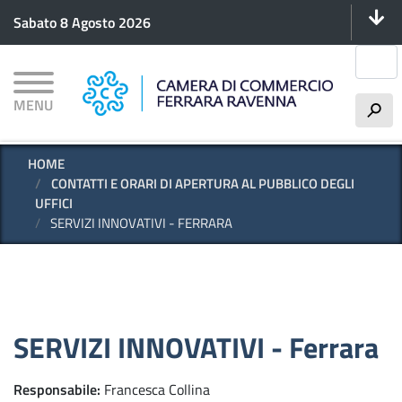
Menu 
Salta
Sabato 8 Agosto 2026
al
contenuto
Cerca
principale
MENU
h
HOME
CONTATTI E ORARI DI APERTURA AL PUBBLICO DEGLI
UFFICI
SERVIZI INNOVATIVI - FERRARA
SERVIZI INNOVATIVI - Ferrara
Responsabile
Francesca Collina