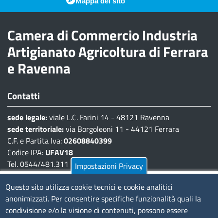
Mappa del sito
Camera di Commercio Industria
Artigianato Agricoltura di Ferrara
e Ravenna
Contatti
sede legale:
viale L.C. Farini 14 - 48121 Ravenna
sede territoriale:
via Borgoleoni 11 - 44121 Ferrara
C.F. e Partita Iva:
02608840399
Codice IPA:
UFAV18
Tel. 0544/481.311 - 0532/783.711
Impostazioni Privacy
Pec:
cciaa@pec.fera.camcom.it
Questo sito utilizza cookie tecnici e cookie analitici
anonimizzati. Per consentire specifiche funzionalità quali la
Amministrazione Trasparente
condivisione e/o la visione di contenuti, possono essere