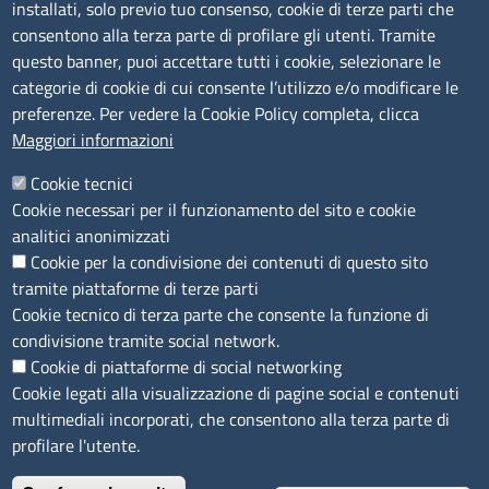
installati, solo previo tuo consenso, cookie di terze parti che
Bandi di gara
consentono alla terza parte di profilare gli utenti. Tramite
Bilanci
questo banner, puoi accettare tutti i cookie, selezionare le
Concorsi e selezioni
categorie di cookie di cui consente l’utilizzo e/o modificare le
Procedimenti
preferenze. Per vedere la Cookie Policy completa, clicca
Provvedimenti
Maggiori informazioni
Seguici su
Cookie tecnici
Cookie necessari per il funzionamento del sito e cookie
analitici anonimizzati
Cookie per la condivisione dei contenuti di questo sito
Sito web
tramite piattaforme di terze parti
Cookie tecnico di terza parte che consente la funzione di
Accesso riservato
condivisione tramite social network.
Mappa del sito
Cookie di piattaforme di social networking
Cookie legati alla visualizzazione di pagine social e contenuti
Menù privacy
Cookie
Note legali
Privacy
multimediali incorporati, che consentono alla terza parte di
Dichiarazione di Accessibilità
profilare l'utente.