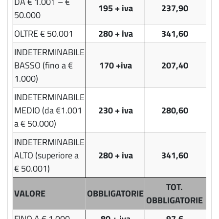
DA € 1.001 – €
195 + iva
237,90
50.000
OLTRE € 50.001
280 + iva
341,60
INDETERMINABILE
BASSO (fino a €
170 +iva
207,40
1.000)
INDETERMINABILE
MEDIO (da €1.001
230 + iva
280,60
a € 50.000)
INDETERMINABILE
ALTO (superiore a
280 + iva
341,60
€ 50.001)
TOT.
VALORE
OBBLIGATORIE
OBBLIGATORIE
FINO A € 1.000
80 + iva
97,6