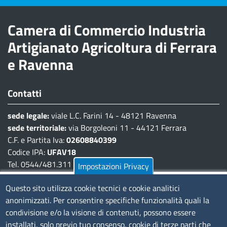
Camera di Commercio Industria
Artigianato Agricoltura di Ferrara
e Ravenna
Contatti
sede legale:
viale L.C. Farini 14 - 48121 Ravenna
sede territoriale:
via Borgoleoni 11 - 44121 Ferrara
C.F. e Partita Iva:
02608840399
Codice IPA:
UFAV18
Tel. 0544/481.311 - 0532/783.711
Impostazioni Privacy
Pec:
cciaa@pec.fera.camcom.it
Questo sito utilizza cookie tecnici e cookie analitici
anonimizzati. Per consentire specifiche funzionalità quali la
Amministrazione Trasparente
condivisione e/o la visione di contenuti, possono essere
installati, solo previo tuo consenso, cookie di terze parti che