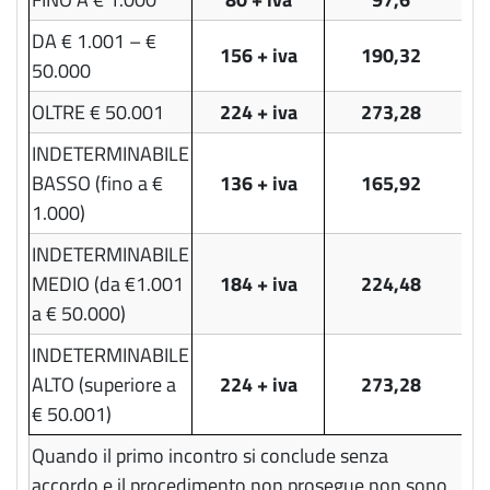
DA € 1.001 – €
156 + iva
190,32
50.000
OLTRE € 50.001
224 + iva
273,28
INDETERMINABILE
BASSO (fino a €
136 + iva
165,92
1.000)
INDETERMINABILE
MEDIO (da €1.001
184 + iva
224,48
a € 50.000)
INDETERMINABILE
ALTO (superiore a
224 + iva
273,28
€ 50.001)
Quando il primo incontro si conclude senza
accordo e il procedimento non prosegue non sono