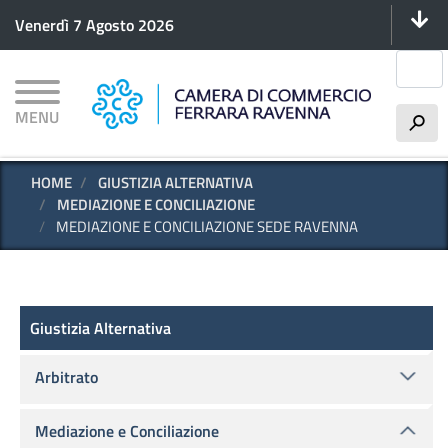
Menu 
Salta
Venerdì 7 Agosto 2026
al
contenuto
Cerca
principale
MENU
h
HOME
GIUSTIZIA ALTERNATIVA
MEDIAZIONE E CONCILIAZIONE
MEDIAZIONE E CONCILIAZIONE SEDE RAVENNA
Giustizia Alternativa
Giustizia Alternativa
Arbitrato
Mediazione e Conciliazione