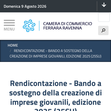
Menu 
Salta
Domenica 9 Agosto 2026
al
contenuto
Cerca
principale
MENU
h
HOME
RENDICONTAZIONE - BANDO A SOSTEGNO DELLA
CREAZIONE DI IMPRESE GIOVANILI, EDIZIONE 2025 (25SU)
Rendicontazione - Bando a
sostegno della creazione di
imprese giovanili, edizione