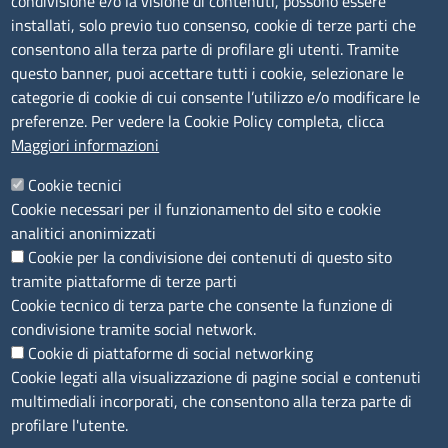
condivisione e/o la visione di contenuti, possono essere
installati, solo previo tuo consenso, cookie di terze parti che
Bandi di gara
consentono alla terza parte di profilare gli utenti. Tramite
Bilanci
questo banner, puoi accettare tutti i cookie, selezionare le
Concorsi e selezioni
categorie di cookie di cui consente l’utilizzo e/o modificare le
Procedimenti
preferenze. Per vedere la Cookie Policy completa, clicca
Provvedimenti
Maggiori informazioni
Seguici su
Cookie tecnici
Cookie necessari per il funzionamento del sito e cookie
analitici anonimizzati
Cookie per la condivisione dei contenuti di questo sito
Sito web
tramite piattaforme di terze parti
Cookie tecnico di terza parte che consente la funzione di
Accesso riservato
condivisione tramite social network.
Mappa del sito
Cookie di piattaforme di social networking
Cookie legati alla visualizzazione di pagine social e contenuti
Menù privacy
Cookie
Note legali
Privacy
multimediali incorporati, che consentono alla terza parte di
Dichiarazione di Accessibilità
profilare l'utente.