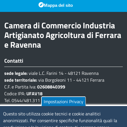
Piè di pagina
Mappa del sito
Camera di Commercio Industria
Artigianato Agricoltura di Ferrara
e Ravenna
Contatti
sede legale:
viale L.C. Farini 14 - 48121 Ravenna
sede territoriale:
via Borgoleoni 11 - 44121 Ferrara
C.F. e Partita Iva:
02608840399
Codice IPA:
UFAV18
Tel. 0544/481.311 - 0532/783.711
Impostazioni Privacy
Pec:
cciaa@pec.fera.camcom.it
Questo sito utilizza cookie tecnici e cookie analitici
anonimizzati. Per consentire specifiche funzionalità quali la
Amministrazione Trasparente