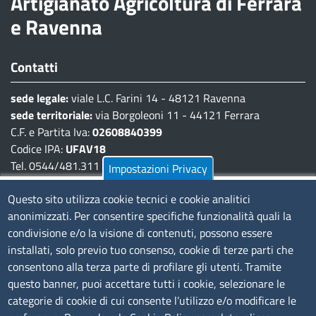
Artigianato Agricoltura di Ferrara
e Ravenna
Contatti
sede legale:
viale L.C. Farini 14 - 48121 Ravenna
sede territoriale:
via Borgoleoni 11 - 44121 Ferrara
C.F. e Partita Iva:
02608840399
Codice IPA:
UFAV18
Tel. 0544/481.311 - 0532/783.711
Impostazioni Privacy
Pec:
cciaa@pec.fera.camcom.it
Questo sito utilizza cookie tecnici e cookie analitici
anonimizzati. Per consentire specifiche funzionalità quali la
Amministrazione Trasparente
condivisione e/o la visione di contenuti, possono essere
installati, solo previo tuo consenso, cookie di terze parti che
Bandi di gara
consentono alla terza parte di profilare gli utenti. Tramite
Bilanci
questo banner, puoi accettare tutti i cookie, selezionare le
Concorsi e selezioni
categorie di cookie di cui consente l’utilizzo e/o modificare le
Procedimenti