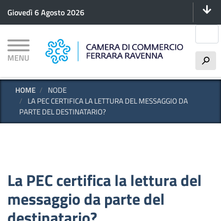
Menu 
Salta
Giovedì 6 Agosto 2026
al
contenuto
Cerca
principale
MENU
h
HOME
NODE
LA PEC CERTIFICA LA LETTURA DEL MESSAGGIO DA
PARTE DEL DESTINATARIO?
La PEC certifica la lettura del
messaggio da parte del
destinatario?