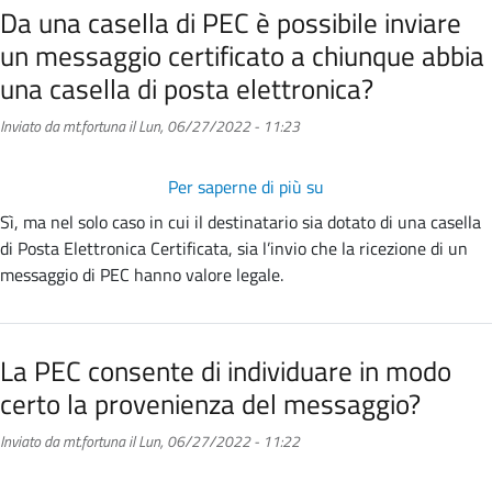
Da una casella di PEC è possibile inviare
Elettronica
un messaggio certificato a chiunque abbia
Certificata
tra
una casella di posta elettronica?
utenti
Inviato da
mt.fortuna
il
Lun, 06/27/2022 - 11:23
che
utilizzano
Gestori
Per saperne di più su
Da
di
una
Sì, ma nel solo caso in cui il destinatario sia dotato di una casella
PEC
casella
di Posta Elettronica Certificata, sia l’invio che la ricezione di un
differenti?
di
messaggio di PEC hanno valore legale.
PEC
è
possibile
La PEC consente di individuare in modo
inviare
certo la provenienza del messaggio?
un
messaggio
Inviato da
mt.fortuna
il
Lun, 06/27/2022 - 11:22
certificato
a