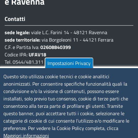
e Ravenna
Contatti
sede legale:
viale L.C. Farini 14 - 48121 Ravenna
sede territoriale:
via Borgoleoni 11 - 44121 Ferrara
C.F. e Partita Iva:
02608840399
Codice IPA:
UFAV18
Tel. 0544/481.311 - 0532/783.711
Impostazioni Privacy
Pec:
cciaa@pec.fera.camcom.it
Questo sito utilizza cookie tecnici e cookie analitici
anonimizzati. Per consentire specifiche funzionalità quali la
Amministrazione Trasparente
condivisione e/o la visione di contenuti, possono essere
installati, solo previo tuo consenso, cookie di terze parti che
Bandi di gara
consentono alla terza parte di profilare gli utenti. Tramite
Bilanci
questo banner, puoi accettare tutti i cookie, selezionare le
Concorsi e selezioni
categorie di cookie di cui consente l’utilizzo e/o modificare le
Procedimenti
preferenze. Per vedere la Cookie Policy completa, clicca
Provvedimenti
Maggiori informazioni