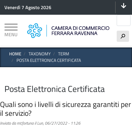
Menu 
Salta
Venerdì 7 Agosto 2026
al
contenuto
Cerca
principale
MENU
h
HOME
TAXONOMY
TERM
POSTA ELETTRONICA CERTIFICATA
Posta Elettronica Certificata
Quali sono i livelli di sicurezza garantiti per
il servizio?
Inviato da
mt.fortuna
il
Lun, 06/27/2022 - 11:26