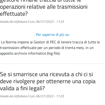
operazioni relative alle trasmissioni
effettuate?
Inviato da
mt.fortuna
il
Lun, 06/27/2022 - 11:25
Per saperne di più su
Per
quanto
La Norma impone ai Gestori di PEC di tenere traccia di tutte le
tempo
trasmissioni effettuate per un periodo di trenta mesi, in un
presso
apposito archivio informatico (log file).
il
server
del
Se si smarrisce una ricevuta a chi ci si
gestore
deve rivolgere per ottenerne una copia
rimane
traccia
valida a fini legali?
di
Inviato da
mt.fortuna
il
Lun, 06/27/2022 - 11:25
tutte
le