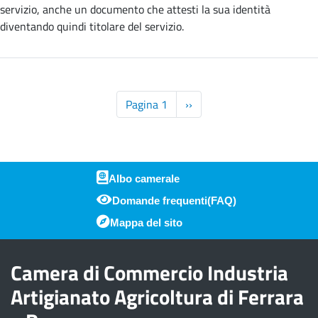
in
servizio, anche un documento che attesti la sua identità
grado
diventando quindi titolare del servizio.
di
garantire
l’associazione
fra
Paginazione
Pagina 1
Pagina
››
il
successiva
titolare
del
servizio
e
Albo camerale
la
Domande frequenti(FAQ)
Piè di pagina
relativa
Mappa del sito
casella
di
posta
Camera di Commercio Industria
elettronica
Artigianato Agricoltura di Ferrara
certificata?