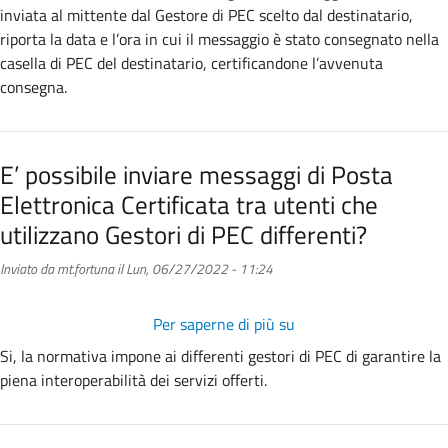
legali?
messaggio
inviata al mittente dal Gestore di PEC scelto dal destinatario,
di
riporta la data e l’ora in cui il messaggio è stato consegnato nella
Posta
casella di PEC del destinatario, certificandone l’avvenuta
Elettronica
consegna.
Certificata
può
negare
E’ possibile inviare messaggi di Posta
di
Elettronica Certificata tra utenti che
averlo
ricevuto?
utilizzano Gestori di PEC differenti?
Inviato da
mt.fortuna
il
Lun, 06/27/2022 - 11:24
Per saperne di più su
E’
possibile
Si, la normativa impone ai differenti gestori di PEC di garantire la
inviare
piena interoperabilità dei servizi offerti.
messaggi
di
Posta