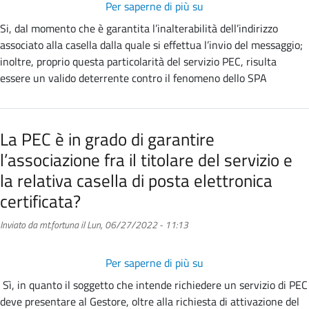
Per saperne di più su
La
chiunque
PEC
abbia
Si, dal momento che è garantita l’inalterabilità dell’indirizzo
consente
una
associato alla casella dalla quale si effettua l’invio del messaggio;
di
casella
inoltre, proprio questa particolarità del servizio PEC, risulta
individuare
di
essere un valido deterrente contro il fenomeno dello SPA
in
posta
modo
elettronica?
certo
La PEC è in grado di garantire
la
l’associazione fra il titolare del servizio e
provenienza
del
la relativa casella di posta elettronica
messaggio?
certificata?
Inviato da
mt.fortuna
il
Lun, 06/27/2022 - 11:13
Per saperne di più su
La
PEC
Sì, in quanto il soggetto che intende richiedere un servizio di PEC
è
deve presentare al Gestore, oltre alla richiesta di attivazione del