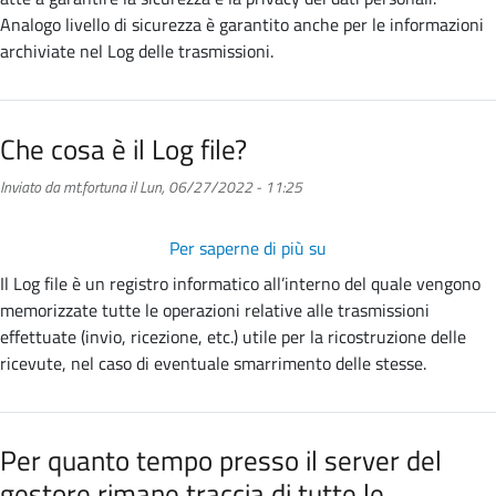
aspetti
Analogo livello di sicurezza è garantito anche per le informazioni
concernenti
archiviate nel Log delle trasmissioni.
la
sicurezza
e
Che cosa è il Log file?
la
privacy
Inviato da
mt.fortuna
il
Lun, 06/27/2022 - 11:25
dei
dati
Per saperne di più su
Che
personali
cosa
dei
Il Log file è un registro informatico all’interno del quale vengono
è
titolari
memorizzate tutte le operazioni relative alle trasmissioni
il
di
effettuate (invio, ricezione, etc.) utile per la ricostruzione delle
Log
caselle
ricevute, nel caso di eventuale smarrimento delle stesse.
file?
PEC?
Per quanto tempo presso il server del
gestore rimane traccia di tutte le