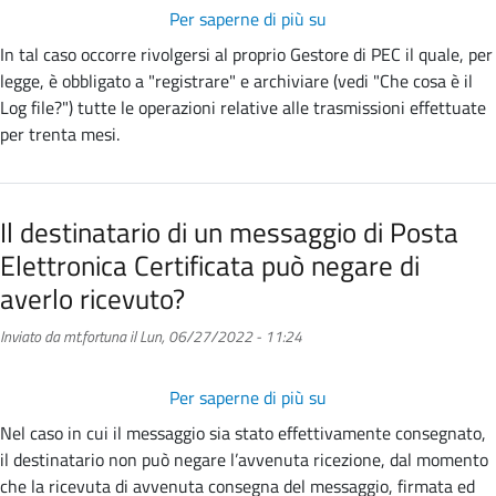
operazioni
Per saperne di più su
Se
relative
si
In tal caso occorre rivolgersi al proprio Gestore di PEC il quale, per
alle
smarrisce
legge, è obbligato a "registrare" e archiviare (vedi "Che cosa è il
trasmissioni
una
Log file?") tutte le operazioni relative alle trasmissioni effettuate
effettuate?
ricevuta
per trenta mesi.
a
chi
ci
Il destinatario di un messaggio di Posta
si
Elettronica Certificata può negare di
deve
rivolgere
averlo ricevuto?
per
Inviato da
mt.fortuna
il
Lun, 06/27/2022 - 11:24
ottenerne
una
copia
Per saperne di più su
Il
valida
destinatario
Nel caso in cui il messaggio sia stato effettivamente consegnato,
a
di
il destinatario non può negare l’avvenuta ricezione, dal momento
fini
un
che la ricevuta di avvenuta consegna del messaggio, firmata ed