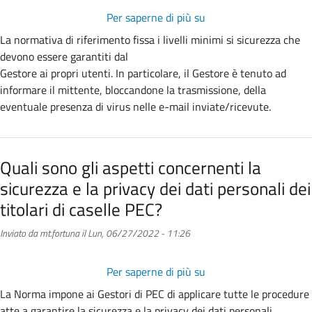
Per saperne di più su
Quali
sono
La normativa di riferimento fissa i livelli minimi si sicurezza che
i
devono essere garantiti dal
livelli
Gestore ai propri utenti. In particolare, il Gestore è tenuto ad
di
informare il mittente, bloccandone la trasmissione, della
sicurezza
eventuale presenza di virus nelle e-mail inviate/ricevute.
garantiti
per
il
Quali sono gli aspetti concernenti la
servizio?
sicurezza e la privacy dei dati personali dei
titolari di caselle PEC?
Inviato da
mt.fortuna
il
Lun, 06/27/2022 - 11:26
Per saperne di più su
Quali
sono
La Norma impone ai Gestori di PEC di applicare tutte le procedure
gli
atte a garantire la sicurezza e la privacy dei dati personali.