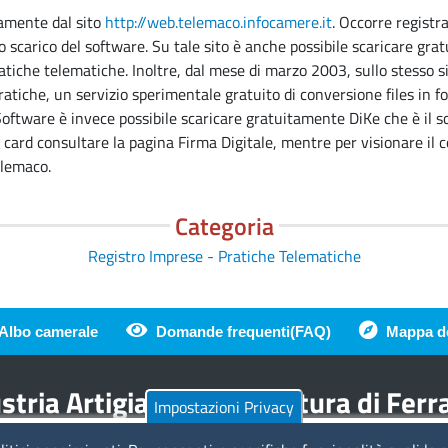
amente dal sito
http://web.telemaco.infocamere.it
. Occorre registra
lo scarico del software. Su tale sito è anche possibile scaricare 
pratiche telematiche. Inoltre, dal mese di marzo 2003, sullo stesso 
 pratiche, un servizio sperimentale gratuito di conversione files in 
Software è invece possibile scaricare gratuitamente DiKe che è il s
card consultare la pagina Firma Digitale, mentre per visionare il 
elemaco.
Categoria
Registro Imprese - Pratiche Telematiche
Albo camerale
Domande frequenti(FAQ)
Mappa de
di pagina
tria Artigianato Agricoltura di Fer
Impostazioni Privacy