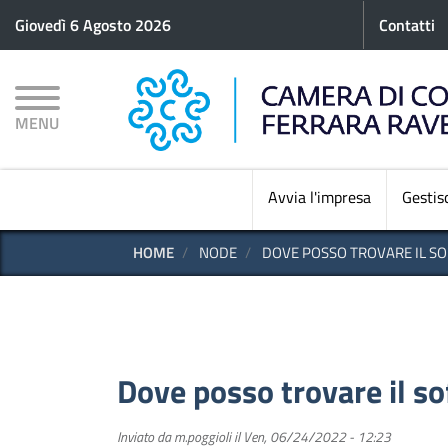
Menu p
Giovedì 6 Agosto 2026
Contatti
MENU
Avvia l'impresa
Gestisc
HOME
NODE
DOVE POSSO TROVARE IL S
Dove posso trovare il s
Inviato da
m.poggioli
il
Ven, 06/24/2022 - 12:23