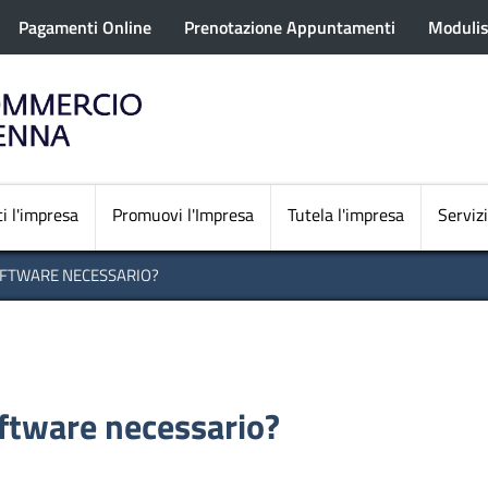
rofilo utente
Salta
Pagamenti Online
Prenotazione Appuntamenti
Modulis
al
contenuto
principale
Navigazione princi
i l'impresa
Promuovi l'Impresa
Tutela l'impresa
Servizi
OFTWARE NECESSARIO?
oftware necessario?