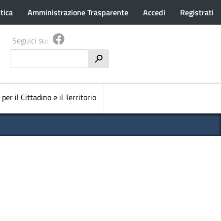
tica
Amministrazione Trasparente
Accedi
Registrati
Seguici su:
Cerca
h
pale
 per il Cittadino e il Territorio