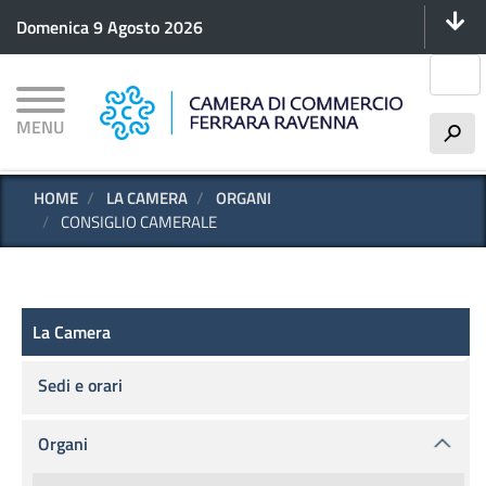
Menu 
Salta
Domenica 9 Agosto 2026
al
contenuto
Cerca
principale
MENU
h
HOME
LA CAMERA
ORGANI
CONSIGLIO CAMERALE
La Camera
La Camera
Sedi e orari
Organi