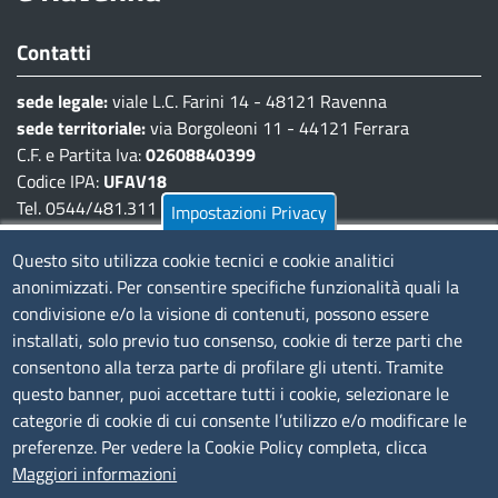
Contatti
sede legale:
viale L.C. Farini 14 - 48121 Ravenna
sede territoriale:
via Borgoleoni 11 - 44121 Ferrara
C.F. e Partita Iva:
02608840399
Codice IPA:
UFAV18
Tel. 0544/481.311 - 0532/783.711
Impostazioni Privacy
Pec:
cciaa@pec.fera.camcom.it
Questo sito utilizza cookie tecnici e cookie analitici
anonimizzati. Per consentire specifiche funzionalità quali la
Amministrazione Trasparente
condivisione e/o la visione di contenuti, possono essere
installati, solo previo tuo consenso, cookie di terze parti che
Bandi di gara
consentono alla terza parte di profilare gli utenti. Tramite
Bilanci
questo banner, puoi accettare tutti i cookie, selezionare le
Concorsi e selezioni
categorie di cookie di cui consente l’utilizzo e/o modificare le
Procedimenti
preferenze. Per vedere la Cookie Policy completa, clicca
Provvedimenti
Maggiori informazioni