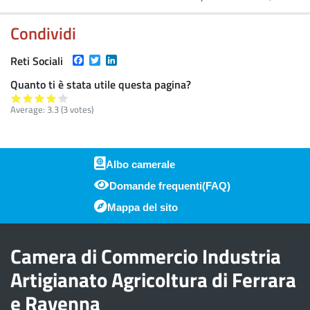
Condividi
Facebook
Twitter
LinkedIn
Reti Sociali
Quanto ti è stata utile questa pagina?
Average:
3.3
(
3
votes)
Albo camerale
Domande frequenti(FAQ)
Piè di pagina
Mappa del sito
Camera di Commercio Industria
Artigianato Agricoltura di Ferrara
e Ravenna