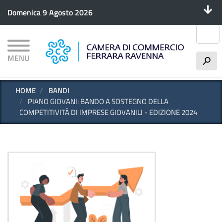
Menu 
Salta
Domenica 9 Agosto 2026
al
contenuto
Cerca
principale
MENU
h
HOME
BANDI
PIANO GIOVANI: BANDO A SOSTEGNO DELLA
COMPETITIVITÀ DI IMPRESE GIOVANILI - EDIZIONE 2024