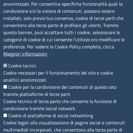
anonimizzati. Per consentire specifiche funzionalità quali la
Amministrazione Trasparente
condivisione e/o la visione di contenuti, possono essere
installati, solo previo tuo consenso, cookie di terze parti che
Bandi di gara
consentono alla terza parte di profilare gli utenti. Tramite
Bilanci
questo banner, puoi accettare tutti i cookie, selezionare le
Concorsi e selezioni
categorie di cookie di cui consente l’utilizzo e/o modificare le
Procedimenti
preferenze. Per vedere la Cookie Policy completa, clicca
Provvedimenti
Maggiori informazioni
Seguici su
Cookie tecnici
Cookie necessari per il funzionamento del sito e cookie
analitici anonimizzati
Cookie per la condivisione dei contenuti di questo sito
Sito web
tramite piattaforme di terze parti
Cookie tecnico di terza parte che consente la funzione di
Accesso riservato
condivisione tramite social network.
Mappa del sito
Cookie di piattaforme di social networking
Cookie legati alla visualizzazione di pagine social e contenuti
Menù privacy
Cookie
Note legali
Privacy
multimediali incorporati, che consentono alla terza parte di