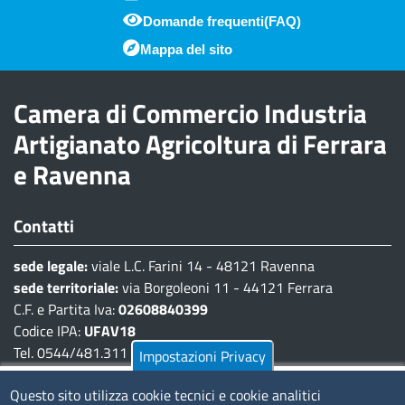
Domande frequenti(FAQ)
Piè di pagina
Mappa del sito
Camera di Commercio Industria
Artigianato Agricoltura di Ferrara
e Ravenna
Contatti
sede legale:
viale L.C. Farini 14 - 48121 Ravenna
sede territoriale:
via Borgoleoni 11 - 44121 Ferrara
C.F. e Partita Iva:
02608840399
Codice IPA:
UFAV18
Tel. 0544/481.311 - 0532/783.711
Impostazioni Privacy
Pec:
cciaa@pec.fera.camcom.it
Questo sito utilizza cookie tecnici e cookie analitici