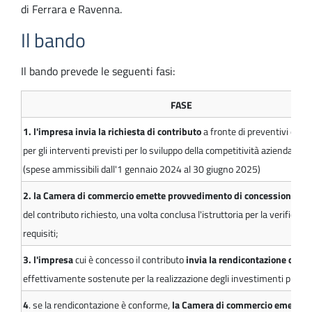
di Ferrara e Ravenna.
Il bando
Il bando prevede le seguenti fasi:
FASE
1. l'impresa invia la richiesta di contributo
a fronte di preventivi o fat
per gli interventi previsti per lo sviluppo della competitività aziendale
(spese ammissibili dall'1 gennaio 2024 al 30 giugno 2025)
2. la Camera di commercio emette provvedimento di concessione o
d
del contributo richiesto, una volta conclusa l'istruttoria per la verifica de
requisiti;
3. l'impresa
cui è concesso il contributo
invia la rendicontazione delle
effettivamente sostenute per la realizzazione degli investimenti previs
4
. se la rendicontazione è conforme,
la Camera di commercio emette