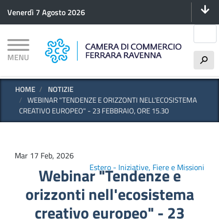
Menu 
Salta
Venerdì 7 Agosto 2026
al
contenuto
Cerca
principale
MENU
h
HOME
NOTIZIE
WEBINAR "TENDENZE E ORIZZONTI NELL'ECOSISTEMA
CREATIVO EUROPEO" - 23 FEBBRAIO, ORE 15.30
Mar 17 Feb, 2026
Estero - Iniziative, Fiere e Missioni
Webinar "Tendenze e
orizzonti nell'ecosistema
creativo europeo" - 23