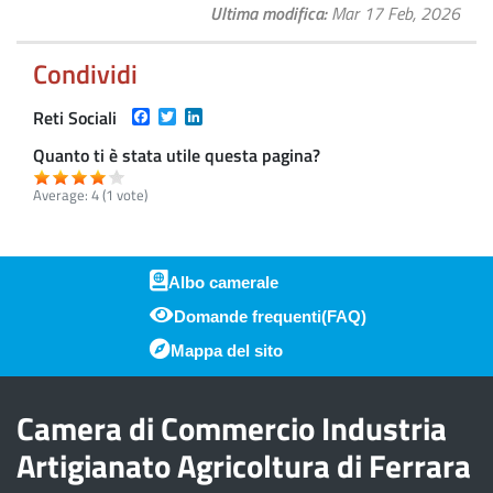
Ultima modifica
Mar 17 Feb, 2026
Condividi
Facebook
Twitter
LinkedIn
Reti Sociali
Quanto ti è stata utile questa pagina?
Average:
4
(
1
vote)
Albo camerale
Domande frequenti(FAQ)
Piè di pagina
Mappa del sito
Camera di Commercio Industria
Artigianato Agricoltura di Ferrara