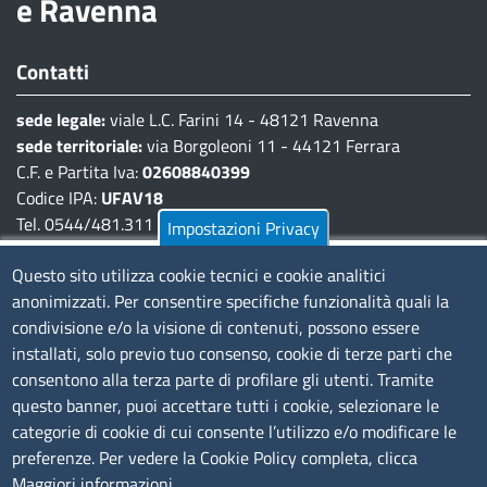
e Ravenna
Contatti
sede legale:
viale L.C. Farini 14 - 48121 Ravenna
sede territoriale:
via Borgoleoni 11 - 44121 Ferrara
C.F. e Partita Iva:
02608840399
Codice IPA:
UFAV18
Tel. 0544/481.311 - 0532/783.711
Impostazioni Privacy
Pec:
cciaa@pec.fera.camcom.it
Questo sito utilizza cookie tecnici e cookie analitici
anonimizzati. Per consentire specifiche funzionalità quali la
Amministrazione Trasparente
condivisione e/o la visione di contenuti, possono essere
installati, solo previo tuo consenso, cookie di terze parti che
Bandi di gara
consentono alla terza parte di profilare gli utenti. Tramite
Bilanci
questo banner, puoi accettare tutti i cookie, selezionare le
Concorsi e selezioni
categorie di cookie di cui consente l’utilizzo e/o modificare le
Procedimenti
preferenze. Per vedere la Cookie Policy completa, clicca
Provvedimenti
Maggiori informazioni