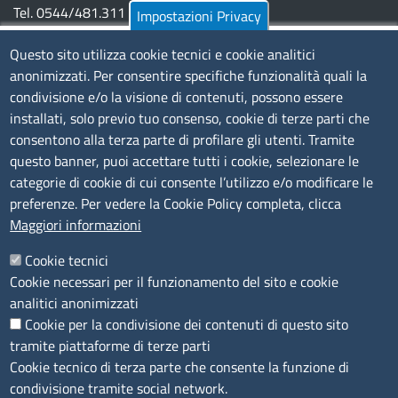
Tel. 0544/481.311 - 0532/783.711
Impostazioni Privacy
Pec:
cciaa@pec.fera.camcom.it
Questo sito utilizza cookie tecnici e cookie analitici
anonimizzati. Per consentire specifiche funzionalità quali la
Amministrazione Trasparente
condivisione e/o la visione di contenuti, possono essere
installati, solo previo tuo consenso, cookie di terze parti che
Bandi di gara
consentono alla terza parte di profilare gli utenti. Tramite
Bilanci
questo banner, puoi accettare tutti i cookie, selezionare le
Concorsi e selezioni
categorie di cookie di cui consente l’utilizzo e/o modificare le
Procedimenti
preferenze. Per vedere la Cookie Policy completa, clicca
Provvedimenti
Maggiori informazioni
Seguici su
Cookie tecnici
Cookie necessari per il funzionamento del sito e cookie
analitici anonimizzati
Cookie per la condivisione dei contenuti di questo sito
Sito web
tramite piattaforme di terze parti
Cookie tecnico di terza parte che consente la funzione di
Accesso riservato
condivisione tramite social network.
Mappa del sito