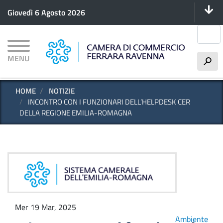
Menu 
Salta
Giovedì 6 Agosto 2026
al
contenuto
Cerca
principale
MENU
h
HOME
NOTIZIE
INCONTRO CON I FUNZIONARI DELL’HELPDESK CER
DELLA REGIONE EMILIA-ROMAGNA
Mer 19 Mar, 2025
Ambiente