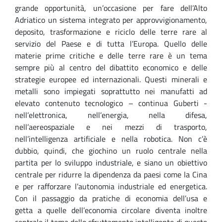
grande opportunità, un’occasione per fare del
l’Alto
Adriatico un sistema integrato per approvvigionamento,
deposito, trasformazione e riciclo delle terre rare
al
servizio del Paese e di tutta l’Europa
.
Quello delle
materie prime critiche e delle terre rare è un tema
sempre più al centro del dibattito economico e delle
strategie europee ed internazionali. Questi minerali e
metalli sono impiegati soprattutto nei manufatti ad
elevato contenuto tecnologico – continua Guberti -
nell’elettronica, nell’energia, nella difesa,
nell’aereospaziale e nei mezzi di trasporto,
nell’intelligenza artificiale e nella robotica. Non c’è
dubbio, quindi, che giochino un ruolo centrale nella
partita per lo sviluppo industriale, e siano un obiettivo
centrale per ridurre la dipendenza da paesi come la Cina
e per rafforzare l’autonomia industriale ed energetica.
Con il passaggio da pratiche di economia dell’
usa e
getta
a quelle dell’
economia circolare
diventa inoltre
centrale
il tema dello sfruttamento intelligente
di queste