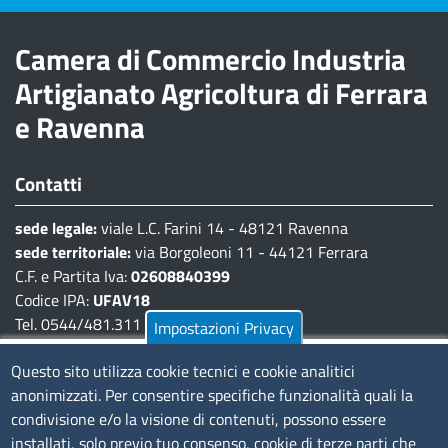
Camera di Commercio Industria
Artigianato Agricoltura di Ferrara
e Ravenna
Contatti
sede legale:
viale L.C. Farini 14 - 48121 Ravenna
sede territoriale:
via Borgoleoni 11 - 44121 Ferrara
C.F. e Partita Iva:
02608840399
Codice IPA:
UFAV18
Tel. 0544/481.311 - 0532/783.711
Impostazioni Privacy
Pec:
cciaa@pec.fera.camcom.it
Questo sito utilizza cookie tecnici e cookie analitici
anonimizzati. Per consentire specifiche funzionalità quali la
Amministrazione Trasparente
condivisione e/o la visione di contenuti, possono essere
installati, solo previo tuo consenso, cookie di terze parti che