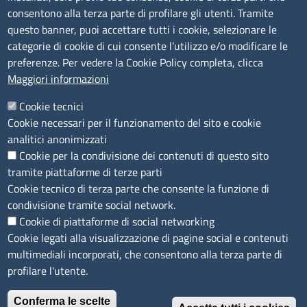
Bandi di gara
consentono alla terza parte di profilare gli utenti. Tramite
Bilanci
questo banner, puoi accettare tutti i cookie, selezionare le
Concorsi e selezioni
categorie di cookie di cui consente l’utilizzo e/o modificare le
Procedimenti
preferenze. Per vedere la Cookie Policy completa, clicca
Provvedimenti
Maggiori informazioni
Seguici su
Cookie tecnici
Cookie necessari per il funzionamento del sito e cookie
analitici anonimizzati
Cookie per la condivisione dei contenuti di questo sito
Sito web
tramite piattaforme di terze parti
Cookie tecnico di terza parte che consente la funzione di
Accesso riservato
condivisione tramite social network.
Mappa del sito
Cookie di piattaforme di social networking
Cookie legati alla visualizzazione di pagine social e contenuti
Menù privacy
Cookie
Note legali
Privacy
multimediali incorporati, che consentono alla terza parte di
Dichiarazione di Accessibilità
profilare l'utente.
Conferma le scelte
© 2026 Camere di Commercio di Ferrara Ravenna