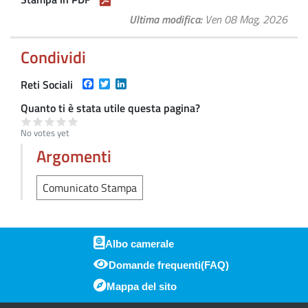
Ultima modifica
Ven 08 Mag, 2026
Condividi
Facebook
Twitter
LinkedIn
Reti Sociali
Quanto ti è stata utile questa pagina?
No votes yet
Argomenti
Comunicato Stampa
Albo camerale
Domande frequenti(FAQ)
Piè di pagina
Mappa del sito