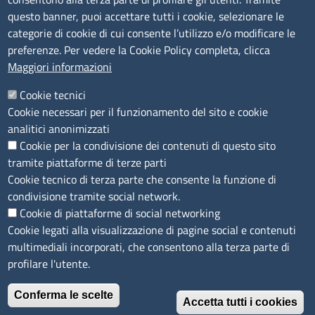
Bilanci
questo banner, puoi accettare tutti i cookie, selezionare le
Concorsi e selezioni
categorie di cookie di cui consente l’utilizzo e/o modificare le
Procedimenti
preferenze. Per vedere la Cookie Policy completa, clicca
Provvedimenti
Maggiori informazioni
Seguici su
Cookie tecnici
Cookie necessari per il funzionamento del sito e cookie
analitici anonimizzati
Cookie per la condivisione dei contenuti di questo sito
Sito web
tramite piattaforme di terze parti
Cookie tecnico di terza parte che consente la funzione di
Accesso riservato
condivisione tramite social network.
Mappa del sito
Cookie di piattaforme di social networking
Cookie legati alla visualizzazione di pagine social e contenuti
Menù privacy
Cookie
Note legali
Privacy
multimediali incorporati, che consentono alla terza parte di
Dichiarazione di Accessibilità
profilare l'utente.
Conferma le scelte
© 2026 Camere di Commercio di Ferrara Ravenna
Accetta tutti i cookies