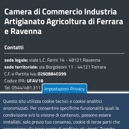
Camera di Commercio Industria
Artigianato Agricoltura di Ferrara
e Ravenna
Contatti
sede legale:
viale L.C. Farini 14 - 48121 Ravenna
sede territoriale:
via Borgoleoni 11 - 44121 Ferrara
C.F. e Partita Iva:
02608840399
Codice IPA:
UFAV18
Tel. 0544/481.311 - 0532/783.711
Impostazioni Privacy
Pec:
cciaa@pec.fera.camcom.it
Questo sito utilizza cookie tecnici e cookie analitici
anonimizzati. Per consentire specifiche funzionalità quali la
Amministrazione Trasparente
condivisione e/o la visione di contenuti, possono essere
installati, solo previo tuo consenso, cookie di terze parti che
Bandi di gara
consentono alla terza parte di profilare gli utenti. Tramite