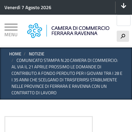
Menu 
Salta
Venerdì 7 Agosto 2026
al
contenuto
Cerca
principale
MENU
h
HOME
NOTIZIE
COMUNICATO STAMPA N.20 CAMERA DI COMMERCIO:
AL VIA IL 21 APRILE PROSSIMO LE DOMANDE DI
CONTRIBUTO A FONDO PERDUTO PER I GIOVANI TRA I 28 E
I 35 ANNI CHE SCELGANO DI TRASFERIRSI STABILMENTE
NELLE PROVINCE DI FERRARA E RAVENNA CON UN
CONTRATTO DI LAVORO