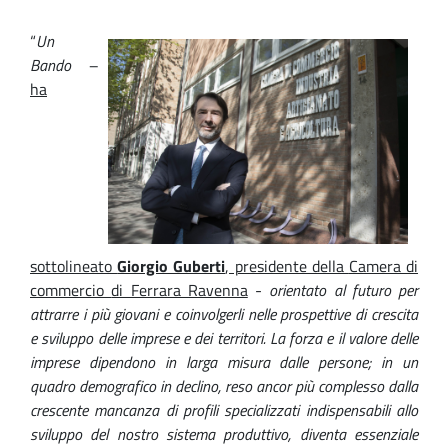
“
Un
Immagine
Bando
–
ha
sottolineato
Giorgio Guberti
, presidente della
Camera di
c
ommercio
di Ferrara Ravenna
-
orientato al futuro per
attrarre i più giovani e coinvolgerli nelle prospettive di crescita
e sviluppo delle imprese e dei territori
. La forza e il valore delle
imprese dipendono in larga misura dalle persone;
i
n un
quadro demografico in declino, reso ancor più complesso dalla
crescente mancanza di profili specializzati indispensabili allo
sviluppo del nostro sistema
produttivo
, diventa essenziale