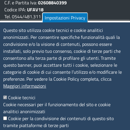
C.F. e Partita Iva:
02608840399
Codice IPA:
UFAV18
Tel. 0544/481.311 - 0532/783.711
Impostazioni Privacy
Pec:
cciaa@pec.fera.camcom.it
Questo sito utilizza cookie tecnici e cookie analitici
anonimizzati. Per consentire specifiche funzionalità quali la
Amministrazione Trasparente
condivisione e/o la visione di contenuti, possono essere
installati, solo previo tuo consenso, cookie di terze parti che
Bandi di gara
consentono alla terza parte di profilare gli utenti. Tramite
Bilanci
questo banner, puoi accettare tutti i cookie, selezionare le
Concorsi e selezioni
categorie di cookie di cui consente l’utilizzo e/o modificare le
Procedimenti
preferenze. Per vedere la Cookie Policy completa, clicca
Provvedimenti
Maggiori informazioni
Seguici su
Cookie tecnici
Cookie necessari per il funzionamento del sito e cookie
analitici anonimizzati
Cookie per la condivisione dei contenuti di questo sito
Sito web
tramite piattaforme di terze parti