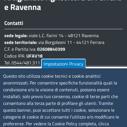
e Ravenna
Contatti
sede legale:
viale L.C. Farini 14 - 48121 Ravenna
sede territoriale:
via Borgoleoni 11 - 44121 Ferrara
C.F. e Partita Iva:
02608840399
Codice IPA:
UFAV18
Tel. 0544/481.311 - 0532/783.711
Impostazioni Privacy
Pec:
cciaa@pec.fera.camcom.it
Questo sito utilizza cookie tecnici e cookie analitici
anonimizzati. Per consentire specifiche funzionalità quali la
Amministrazione Trasparente
condivisione e/o la visione di contenuti, possono essere
installati, solo previo tuo consenso, cookie di terze parti che
Bandi di gara
consentono alla terza parte di profilare gli utenti. Tramite
Bilanci
questo banner, puoi accettare tutti i cookie, selezionare le
Concorsi e selezioni
categorie di cookie di cui consente l’utilizzo e/o modificare le
Procedimenti
preferenze. Per vedere la Cookie Policy completa, clicca
Provvedimenti