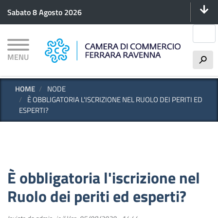
Menu 
Salta
Sabato 8 Agosto 2026
al
contenuto
Cerca
principale
MENU
h
HOME
NODE
È OBBLIGATORIA L'ISCRIZIONE NEL RUOLO DEI PERITI ED
ESPERTI?
È obbligatoria l'iscrizione nel
Ruolo dei periti ed esperti?