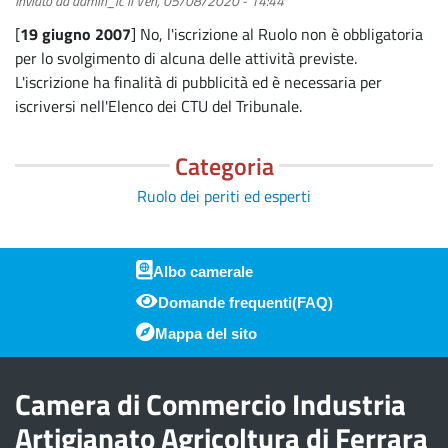
Inviato da
admin_ic
il
Ven, 05/08/2020 - 14:44
[
19 giugno 2007
] No, l'iscrizione al Ruolo non è obbligatoria
per lo svolgimento di alcuna delle attività previste.
L'iscrizione ha finalità di pubblicità ed è necessaria per
iscriversi nell'Elenco dei CTU del Tribunale.
Categoria
Ruolo dei periti ed esperti
Albo camerale
Domande frequenti(FAQ)
Piè di pagina
Mappa del sito
Camera di Commercio Industria
Artigianato Agricoltura di Ferrara