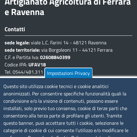
Artigianato Agricoltura di Ferrara
e Ravenna
Contatti
sede legale:
viale L.C. Farini 14 - 48121 Ravenna
sede territoriale:
via Borgoleoni 11 - 44121 Ferrara
C.F. e Partita Iva:
02608840399
Codice IPA:
UFAV18
Tel. 0544/481.311 - 0532/783.711
Impostazioni Privacy
Pec:
cciaa@pec.fera.camcom.it
Questo sito utilizza cookie tecnici e cookie analitici
anonimizzati. Per consentire specifiche funzionalità quali la
Amministrazione Trasparente
condivisione e/o la visione di contenuti, possono essere
installati, solo previo tuo consenso, cookie di terze parti che
Bandi di gara
consentono alla terza parte di profilare gli utenti. Tramite
Bilanci
questo banner, puoi accettare tutti i cookie, selezionare le
Concorsi e selezioni
categorie di cookie di cui consente l’utilizzo e/o modificare le
Procedimenti