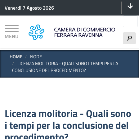
Menu 
Salta
Venerdì 7 Agosto 2026
al
contenuto
Cerca
principale
MENU
h
HOME
NODE
LICENZA MOLITORIA - QUALI SONO I TEMPI PER LA
CONCLUSIONE DEL PROCEDIMENTO?
Licenza molitoria - Quali sono
i tempi per la conclusione del
procedimento?