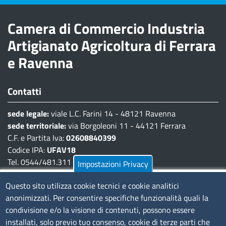
Camera di Commercio Industria
Artigianato Agricoltura di Ferrara
e Ravenna
Contatti
sede legale:
viale L.C. Farini 14 - 48121 Ravenna
sede territoriale:
via Borgoleoni 11 - 44121 Ferrara
C.F. e Partita Iva:
02608840399
Codice IPA:
UFAV18
Tel. 0544/481.311 - 0532/783.711
Impostazioni Privacy
Pec:
cciaa@pec.fera.camcom.it
Questo sito utilizza cookie tecnici e cookie analitici
anonimizzati. Per consentire specifiche funzionalità quali la
Amministrazione Trasparente
condivisione e/o la visione di contenuti, possono essere
installati, solo previo tuo consenso, cookie di terze parti che