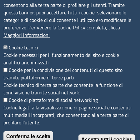
Bandi di gara
consentono alla terza parte di profilare gli utenti. Tramite
Bilanci
questo banner, puoi accettare tutti i cookie, selezionare le
Concorsi e selezioni
categorie di cookie di cui consente l’utilizzo e/o modificare le
Procedimenti
preferenze. Per vedere la Cookie Policy completa, clicca
Provvedimenti
Maggiori informazioni
Seguici su
Cookie tecnici
Cookie necessari per il funzionamento del sito e cookie
analitici anonimizzati
Cookie per la condivisione dei contenuti di questo sito
Sito web
tramite piattaforme di terze parti
Cookie tecnico di terza parte che consente la funzione di
Accesso riservato
condivisione tramite social network.
Mappa del sito
Cookie di piattaforme di social networking
Cookie legati alla visualizzazione di pagine social e contenuti
Menù privacy
Cookie
Note legali
Privacy
multimediali incorporati, che consentono alla terza parte di
Dichiarazione di Accessibilità
profilare l'utente.
Conferma le scelte
© 2026 Camere di Commercio di Ferrara Ravenna
Accetta tutti i cookies