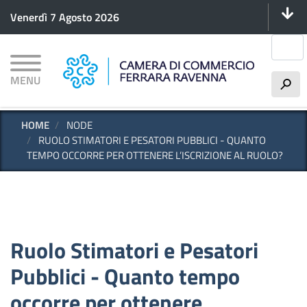
Menu 
Salta
Venerdì 7 Agosto 2026
al
contenuto
Cerca
principale
MENU
h
HOME
NODE
RUOLO STIMATORI E PESATORI PUBBLICI - QUANTO
TEMPO OCCORRE PER OTTENERE L’ISCRIZIONE AL RUOLO?
Ruolo Stimatori e Pesatori
Pubblici - Quanto tempo
occorre per ottenere