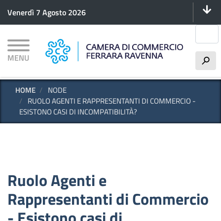
Menu 
Salta
Venerdì 7 Agosto 2026
al
contenuto
Cerca
principale
MENU
h
HOME
NODE
RUOLO AGENTI E RAPPRESENTANTI DI COMMERCIO -
ESISTONO CASI DI INCOMPATIBILITÀ?
Ruolo Agenti e
Rappresentanti di Commercio
- Esistono casi di