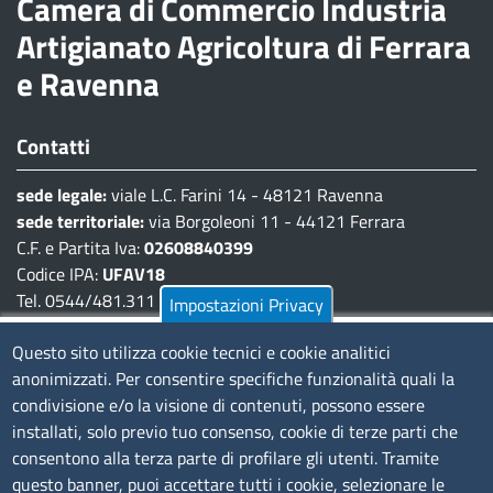
Camera di Commercio Industria
Artigianato Agricoltura di Ferrara
e Ravenna
Contatti
sede legale:
viale L.C. Farini 14 - 48121 Ravenna
sede territoriale:
via Borgoleoni 11 - 44121 Ferrara
C.F. e Partita Iva:
02608840399
Codice IPA:
UFAV18
Tel. 0544/481.311 - 0532/783.711
Impostazioni Privacy
Pec:
cciaa@pec.fera.camcom.it
Questo sito utilizza cookie tecnici e cookie analitici
anonimizzati. Per consentire specifiche funzionalità quali la
Amministrazione Trasparente
condivisione e/o la visione di contenuti, possono essere
installati, solo previo tuo consenso, cookie di terze parti che
Bandi di gara
consentono alla terza parte di profilare gli utenti. Tramite
Bilanci
questo banner, puoi accettare tutti i cookie, selezionare le