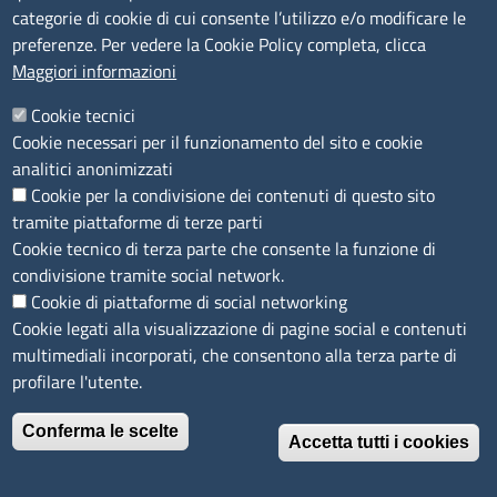
Concorsi e selezioni
categorie di cookie di cui consente l’utilizzo e/o modificare le
Procedimenti
preferenze. Per vedere la Cookie Policy completa, clicca
Provvedimenti
Maggiori informazioni
Seguici su
Cookie tecnici
Cookie necessari per il funzionamento del sito e cookie
analitici anonimizzati
Cookie per la condivisione dei contenuti di questo sito
Sito web
tramite piattaforme di terze parti
Cookie tecnico di terza parte che consente la funzione di
Accesso riservato
condivisione tramite social network.
Mappa del sito
Cookie di piattaforme di social networking
Cookie legati alla visualizzazione di pagine social e contenuti
Menù privacy
Cookie
Note legali
Privacy
multimediali incorporati, che consentono alla terza parte di
Dichiarazione di Accessibilità
profilare l'utente.
Conferma le scelte
© 2026 Camere di Commercio di Ferrara Ravenna
Accetta tutti i cookies