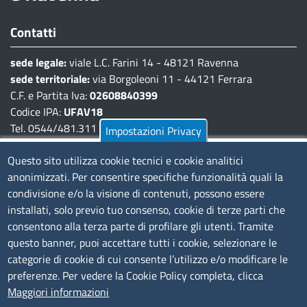
Contatti
sede legale:
viale L.C. Farini 14 - 48121 Ravenna
sede territoriale:
via Borgoleoni 11 - 44121 Ferrara
C.F. e Partita Iva:
02608840399
Codice IPA:
UFAV18
Tel. 0544/481.311 - 0532/783.711
Impostazioni Privacy
Pec:
cciaa@pec.fera.camcom.it
Questo sito utilizza cookie tecnici e cookie analitici
anonimizzati. Per consentire specifiche funzionalità quali la
Amministrazione Trasparente
condivisione e/o la visione di contenuti, possono essere
installati, solo previo tuo consenso, cookie di terze parti che
Bandi di gara
consentono alla terza parte di profilare gli utenti. Tramite
Bilanci
questo banner, puoi accettare tutti i cookie, selezionare le
Concorsi e selezioni
categorie di cookie di cui consente l’utilizzo e/o modificare le
Procedimenti
preferenze. Per vedere la Cookie Policy completa, clicca
Provvedimenti
Maggiori informazioni