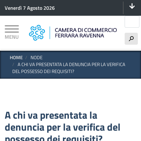
Menu 
Salta
Venerdì 7 Agosto 2026
al
contenuto
Cerca
principale
MENU
h
HOME
NODE
A CHI VA PRESENTATA LA DENUNCIA PER LA VERIFICA
DEL POSSESSO DEI REQUISITI?
A chi va presentata la
denuncia per la verifica del
possesso dei requisiti?