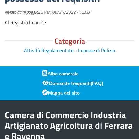
Inviato da
m.poggioli
il
Ven, 06/24/2022 - 12:08
Al Registro Imprese.
Categoria
Attività Regolamentate - Imprese di Pulizia
Albo camerale
Domande frequenti(FAQ)
Piè di pagina
Mappa del sito
Camera di Commercio Industria
Artigianato Agricoltura di Ferrara
e Ravenna