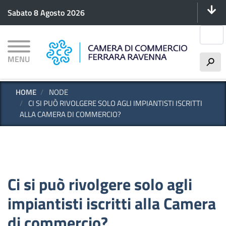
Menu 
Salta
Sabato 8 Agosto 2026
al
contenuto
Cerca
principale
MENU
h
HOME
NODE
CI SI PUÒ RIVOLGERE SOLO AGLI IMPIANTISTI ISCRITTI
ALLA CAMERA DI COMMERCIO?
Ci si può rivolgere solo agli
impiantisti iscritti alla Camera
di commercio?