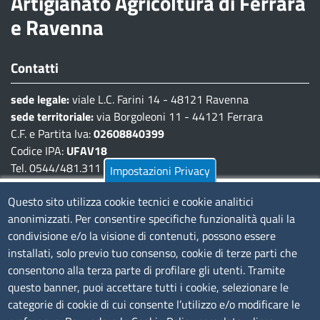
Artigianato Agricoltura di Ferrara
e Ravenna
Contatti
sede legale:
viale L.C. Farini 14 - 48121 Ravenna
sede territoriale:
via Borgoleoni 11 - 44121 Ferrara
C.F. e Partita Iva:
02608840399
Codice IPA:
UFAV18
Tel. 0544/481.311 - 0532/783.711
Impostazioni Privacy
Pec:
cciaa@pec.fera.camcom.it
Questo sito utilizza cookie tecnici e cookie analitici
anonimizzati. Per consentire specifiche funzionalità quali la
Amministrazione Trasparente
condivisione e/o la visione di contenuti, possono essere
installati, solo previo tuo consenso, cookie di terze parti che
Bandi di gara
consentono alla terza parte di profilare gli utenti. Tramite
Bilanci
questo banner, puoi accettare tutti i cookie, selezionare le
Concorsi e selezioni
categorie di cookie di cui consente l’utilizzo e/o modificare le
Procedimenti