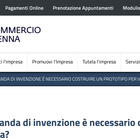
rofilo utente
Salta
Pagamenti Online
Prenotazione Appuntamenti
Modulis
al
contenuto
principale
Navigazione princi
i l'impresa
Promuovi l'Impresa
Tutela l'impresa
Servizi
DA DI INVENZIONE È NECESSARIO COSTRUIRE UN PROTOTIPO PER V
nda di invenzione è necessario c
na?