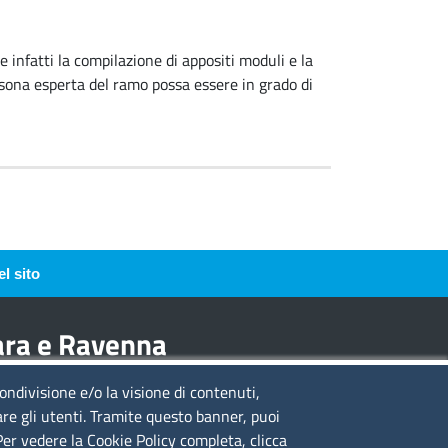
 infatti la compilazione di appositi moduli e la
rsona esperta del ramo possa essere in grado di
l sito
rara e Ravenna
condivisione e/o la visione di contenuti,
guici su
are gli utenti. Tramite questo banner, puoi
 Per vedere la Cookie Policy completa, clicca