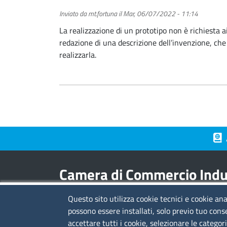
Inviato da
mt.fortuna
il
Mar, 06/07/2022 - 11:14
La realizzazione di un prototipo non è richiesta a
redazione di una descrizione dell’invenzione, ch
realizzarla.
Piè 
Camera di Commercio Indus
Questo sito utilizza cookie tecnici e cookie ana
Contatti
possono essere installati, solo previo tuo cons
accettare tutti i cookie, selezionare le categor
sede legale:
viale L.C. Farini 14 - 48121 Ravenn