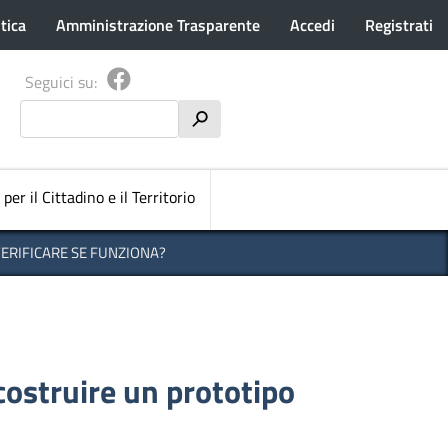
tica
Amministrazione Trasparente
Accedi
Registrati
Seguici su:
Cerca
h
pale
 per il Cittadino e il Territorio
ERIFICARE SE FUNZIONA?
ostruire un prototipo