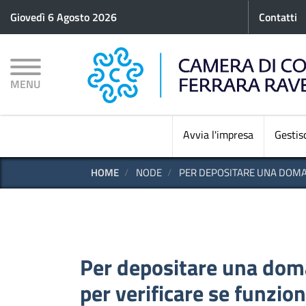
Menu p
Giovedì 6 Agosto 2026
Contatti
MENU
Avvia l'impresa
Gestisc
HOME
NODE
PER DEPOSITARE UNA DOMAN
Per depositare una doma
per verificare se funzio