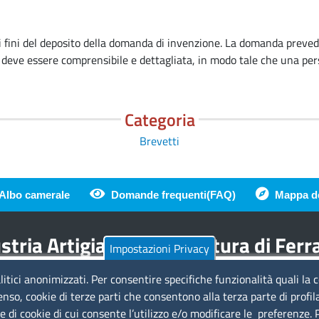
i fini del deposito della domanda di invenzione. La domanda prevede
e deve essere comprensibile e dettagliata, in modo tale che una pe
Categoria
Brevetti
Albo camerale
Domande frequenti(FAQ)
Mappa de
di pagina
tria Artigianato Agricoltura di Fer
Impostazioni Privacy
litici anonimizzati. Per consentire specifiche funzionalità quali la 
Amministrazione Trasparente
Se
enso, cookie di terze parti che consentono alla terza parte di profil
ie di cookie di cui consente l’utilizzo e/o modificare le preferenze.
a
Bandi di gara