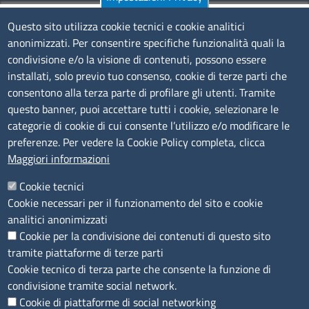
Pec:
cciaa@pec.fera.camcom.it
Questo sito utilizza cookie tecnici e cookie analitici
anonimizzati. Per consentire specifiche funzionalità quali la
Amministrazione Trasparente
condivisione e/o la visione di contenuti, possono essere
installati, solo previo tuo consenso, cookie di terze parti che
Bandi di gara
consentono alla terza parte di profilare gli utenti. Tramite
Bilanci
questo banner, puoi accettare tutti i cookie, selezionare le
Concorsi e selezioni
categorie di cookie di cui consente l’utilizzo e/o modificare le
Procedimenti
preferenze. Per vedere la Cookie Policy completa, clicca
Provvedimenti
Maggiori informazioni
Seguici su
Cookie tecnici
Cookie necessari per il funzionamento del sito e cookie
analitici anonimizzati
Cookie per la condivisione dei contenuti di questo sito
Sito web
tramite piattaforme di terze parti
Cookie tecnico di terza parte che consente la funzione di
Accesso riservato
condivisione tramite social network.
Mappa del sito
Cookie di piattaforme di social networking