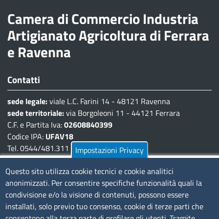
Camera di Commercio Industria
Artigianato Agricoltura di Ferrara
e Ravenna
Contatti
sede legale:
viale L.C. Farini 14 - 48121 Ravenna
sede territoriale:
via Borgoleoni 11 - 44121 Ferrara
C.F. e Partita Iva:
02608840399
Codice IPA:
UFAV18
Tel. 0544/481.311 - 0532/783.711
Impostazioni Privacy
Pec:
cciaa@pec.fera.camcom.it
Questo sito utilizza cookie tecnici e cookie analitici
anonimizzati. Per consentire specifiche funzionalità quali la
Amministrazione Trasparente
condivisione e/o la visione di contenuti, possono essere
installati, solo previo tuo consenso, cookie di terze parti che
Bandi di gara
consentono alla terza parte di profilare gli utenti. Tramite