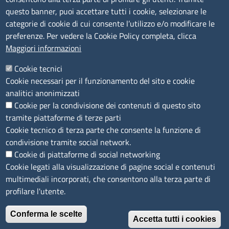
Bilanci
questo banner, puoi accettare tutti i cookie, selezionare le
Concorsi e selezioni
categorie di cookie di cui consente l’utilizzo e/o modificare le
Procedimenti
preferenze. Per vedere la Cookie Policy completa, clicca
Provvedimenti
Maggiori informazioni
Seguici su
Cookie tecnici
Cookie necessari per il funzionamento del sito e cookie
analitici anonimizzati
Cookie per la condivisione dei contenuti di questo sito
Sito web
tramite piattaforme di terze parti
Cookie tecnico di terza parte che consente la funzione di
Accesso riservato
condivisione tramite social network.
Mappa del sito
Cookie di piattaforme di social networking
Cookie legati alla visualizzazione di pagine social e contenuti
Menù privacy
Cookie
Note legali
Privacy
multimediali incorporati, che consentono alla terza parte di
Dichiarazione di Accessibilità
profilare l'utente.
Conferma le scelte
© 2026 Camere di Commercio di Ferrara Ravenna
Accetta tutti i cookies