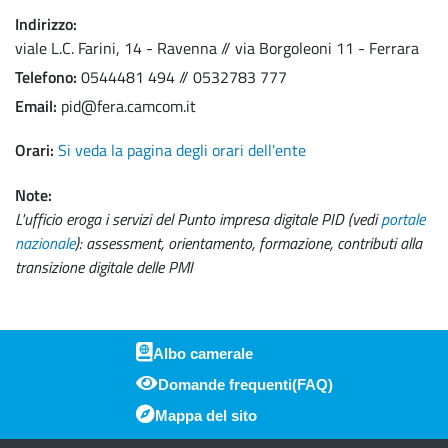
Indirizzo
viale L.C. Farini, 14 - Ravenna // via Borgoleoni 11 - Ferrara
Telefono
0544481 494 // 0532783 777
Email
pid@fera.camcom.it
Orari
Si veda la pagina degli orari dell'ente
Note
L'ufficio eroga i servizi del Punto impresa digitale PID (vedi
portale
nazionale
): assessment, orientamento, formazione, contributi alla
transizione digitale delle PMI
Albo camerale
Domande frequenti(FAQ)
Piè di pagina
Mappa del sito